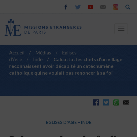
Toggle
navigat
Accueil
/
Médias
/
Eglises
d'Asie
/
Inde
/
Calcutta : les chefs d’un village
reconnaissent avoir décapité un catéchumène
catholique qui ne voulait pas renoncer à sa foi
EGLISES D'ASIE
–
INDE