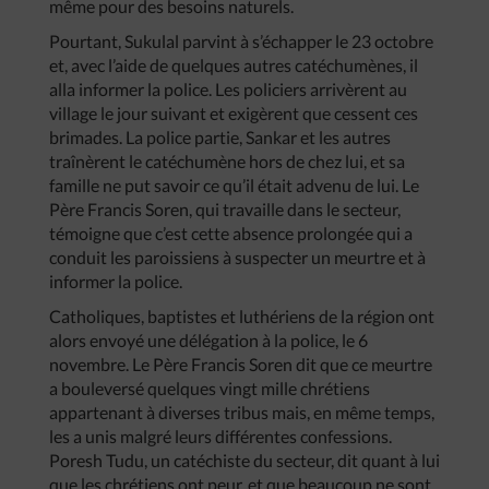
même pour des besoins naturels.
Pourtant, Sukulal parvint à s’échapper le 23 octobre
et, avec l’aide de quelques autres catéchumènes, il
alla informer la police. Les policiers arrivèrent au
village le jour suivant et exigèrent que cessent ces
brimades. La police partie, Sankar et les autres
traînèrent le catéchumène hors de chez lui, et sa
famille ne put savoir ce qu’il était advenu de lui. Le
Père Francis Soren, qui travaille dans le secteur,
témoigne que c’est cette absence prolongée qui a
conduit les paroissiens à suspecter un meurtre et à
informer la police.
Catholiques, baptistes et luthériens de la région ont
alors envoyé une délégation à la police, le 6
novembre. Le Père Francis Soren dit que ce meurtre
a bouleversé quelques vingt mille chrétiens
appartenant à diverses tribus mais, en même temps,
les a unis malgré leurs différentes confessions.
Poresh Tudu, un catéchiste du secteur, dit quant à lui
que les chrétiens ont peur, et que beaucoup ne sont