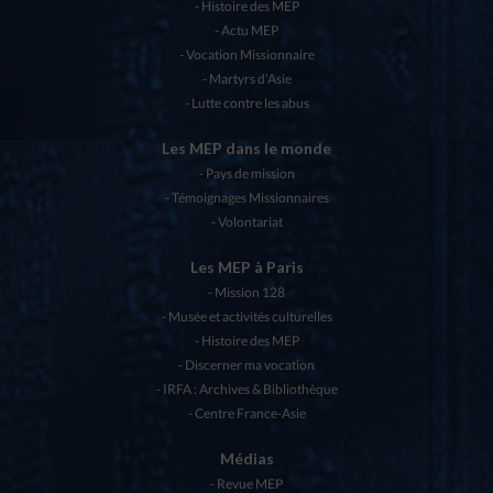
Histoire des MEP
Actu MEP
Vocation Missionnaire
Martyrs d’Asie
Lutte contre les abus
Les MEP dans le monde
Pays de mission
Témoignages Missionnaires
Volontariat
Les MEP à Paris
Mission 128
Musée et activités culturelles
Histoire des MEP
Discerner ma vocation
IRFA : Archives & Bibliothèque
Centre France-Asie
Médias
Revue MEP