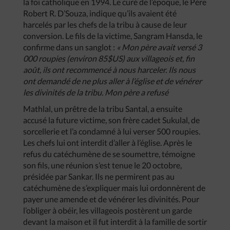
la foi catholique en 1994. Le curé de l’époque, le Père
Robert R. D’Souza, indique qu’ils avaient été
harcelés par les chefs de la tribu à cause de leur
conversion. Le fils de la victime, Sangram Hansda, le
confirme dans un sanglot :
« Mon père avait versé 3
000 roupies (environ 85$US) aux villageois et, fin
août, ils ont recommencé à nous harceler. Ils nous
ont demandé de ne plus aller à l’église et de vénérer
les divinités de la tribu. Mon père a refusé
Mathlal, un prêtre de la tribu Santal, a ensuite
accusé la future victime, son frère cadet Sukulal, de
sorcellerie et l’a condamné à lui verser 500 roupies.
Les chefs lui ont interdit d’aller à l’église. Après le
refus du catéchumène de se soumettre, témoigne
son fils, une réunion s’est tenue le 20 octobre,
présidée par Sankar. Ils ne permirent pas au
catéchumène de s’expliquer mais lui ordonnèrent de
payer une amende et de vénérer les divinités. Pour
l’obliger à obéir, les villageois postèrent un garde
devant la maison et il fut interdit à la famille de sortir