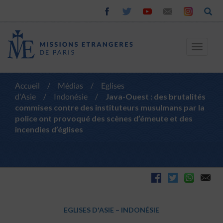
Toggle
navigat
Accueil
/
Médias
/
Eglises
d'Asie
/
Indonésie
/
Java-Ouest : des brutalités
commises contre des instituteurs musulmans par la
police ont provoqué des scènes d’émeute et des
incendies d’églises
EGLISES D'ASIE
–
INDONÉSIE