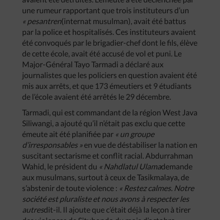
une rumeur rapportant que trois instituteurs d’un
« pesantren
(internat musulman), avait été battus
par la police et hospitalisés. Ces instituteurs avaient
été convoqués par le brigadier-chef dont le fils, élève
de cette école, avait été accusé de vol et puni. Le
Major-Général Tayo Tarmadi a déclaré aux
journalistes que les policiers en question avaient été
mis aux arrêts, et que 173 émeutiers et 9 étudiants
de l’école avaient été arrêtés le 29 décembre.
Tarmadi, qui est commandant de la région West Java
Siliwangi, a ajouté qu’il n’était pas exclu que cette
émeute ait été planifiée par
« un groupe
d’irresponsables »
en vue de déstabiliser la nation en
suscitant sectarisme et conflit racial. Abdurrahman
Wahid, le président du
« Nahdlatul Ulama
demande
aux musulmans, surtout à ceux de Tasikmalaya, de
s’abstenir de toute violence :
« Restez calmes. Notre
société est pluraliste et nous avons à respecter les
autres
dit-il. Il ajoute que c’était déjà la leçon à tirer