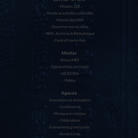
Mission 128
Musée et activités culturelles
Histoire des MEP
Discerner ma vocation
IRFA : Archives & Bibliothèque
Centre France-Asie
Médias
Revue MEP
Eglises d’Asie (archives)
AD EXTRA
Vidéos
Agenda
Expositions et animations
Conférences
Musique en mission
Célébrations
Evénements grand public
Année Corée