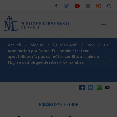
Toggle
navigat
Accueil
/
Médias
/
Eglises d'Asie
/
Inde
/
La
nomination par Rome d’un administrateur
apostolique n’a pas calmé les conflits au sein de
l’Eglise catholique de rite syro-malabar
EGLISES D'ASIE
–
INDE