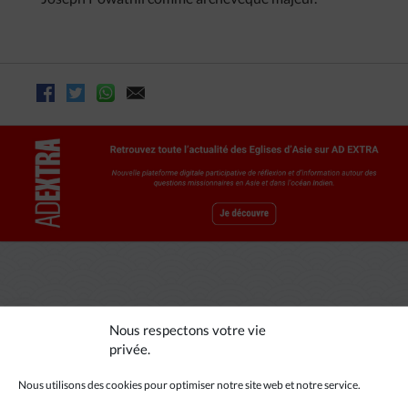
A LIRE AUSSI
Nous respectons votre vie
privée.
Nous utilisons des cookies pour optimiser notre site web et notre service.