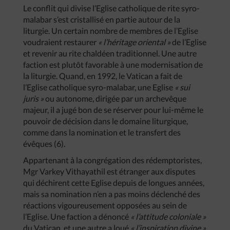
Le conflit qui divise l’Eglise catholique de rite syro-
malabar s’est cristallisé en partie autour de la
liturgie. Un certain nombre de membres de l’Eglise
voudraient restaurer
« l’héritage oriental »
de l’Eglise
et revenir au rite chaldéen traditionnel. Une autre
faction est plutôt favorable à une modernisation de
la liturgie. Quand, en 1992, le Vatican a fait de
l’Eglise catholique syro-malabar, une Eglise
« sui
juris »
ou autonome, dirigée par un archevêque
majeur, il a jugé bon de se réserver pour lui-même le
pouvoir de décision dans le domaine liturgique,
comme dans la nomination et le transfert des
évêques (6).
Appartenant à la congrégation des rédemptoristes,
Mgr Varkey Vithayathil est étranger aux disputes
qui déchirent cette Eglise depuis de longues années,
mais sa nomination n’en a pas moins déclenché des
réactions vigoureusement opposées au sein de
l’Eglise. Une faction a dénoncé
« l’attitude coloniale »
du Vatican, et une autre a loué
« l’inspiration divine »