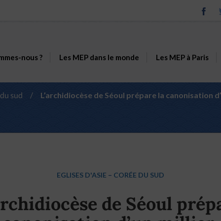
mmes-nous ?
Les MEP dans le monde
Les MEP à Paris
 du sud
/
L’archidiocèse de Séoul prépare la canonisation d’
EGLISES D'ASIE
–
CORÉE DU SUD
archidiocèse de Séoul prép