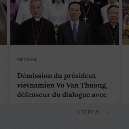
VIETNAM
Démission du président
vietnamien Vo Van Thuong,
défenseur du dialogue avec
le pape François
LIRE PLUS
→