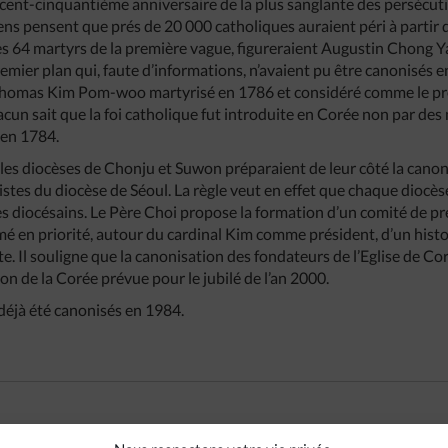
cent-cinquantième anniversaire de la plus sanglante des persécutio
ens pensent que prés de 20 000 catholiques auraient péri à parti
les 64 martyrs de la première vague, figureraient Augustin Chong
emier plan qui, faute d’informations, n’avaient pu être canonisés 
Thomas Kim Pom-woo martyrisé en 1786 et considéré comme le prem
acun sait que la foi catholique fut introduite en Corée non par des
 en 1784.
 les diocèses de Chonju et Suwon préparaient de leur côté la canon
 listes du diocèse de Séoul. La règle veut en effet que chaque diocè
s diocésains. Le Père Choi propose la formation d’un comité de pr
rmé en priorité, autour du cardinal Kim comme président, d’un histor
e. Il souligne que la canonisation des fondateurs de l’Eglise de Co
on de la Corée prévue pour le jubilé de l’an 2000.
déjà été canonisés en 1984.