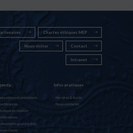
artenaires
Chartes éthiques MEP
Nous visiter
Contact
Intranet
genda
Infos pratiques
xpositions et animations
Horaires & Accès
onférences
Nous contacter
usique en mission
élébrations
vénements grand public
nnée Corée