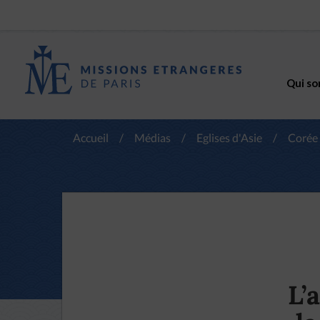
Qui so
Accueil
/
Médias
/
Eglises d'Asie
/
Corée
L’