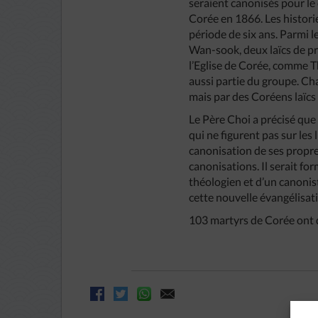
seraient canonisés pour le 
Corée en 1866. Les histori
période de six ans. Parmi 
Wan-sook, deux laïcs de pr
l’Eglise de Corée, comme 
aussi partie du groupe. Ch
mais par des Coréens laïcs
Le Père Choi a précisé que
qui ne figurent pas sur les
canonisation de ses propre
canonisations. Il serait fo
théologien et d’un canonist
cette nouvelle évangélisati
103 martyrs de Corée ont 