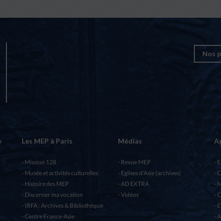
Nos p
e
Les MEP à Paris
Médias
A
Mission 128
Revue MEP
E
Musée et activités culturelles
Eglises d’Asie (archives)
C
Histoire des MEP
AD EXTRA
M
Discerner ma vocation
Vidéos
C
IRFA : Archives & Bibliothèque
E
Centre France-Asie
A