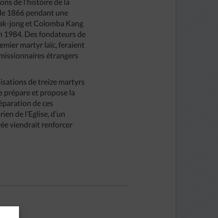
ns de l’histoire de la
r de 1866 pendant une
 Yak-jong et Colomba Kang
en 1984. Des fondateurs de
ier martyr laïc, feraient
 missionnaires étrangers
isations de treize martyrs
se prépare et propose la
éparation de ces
ien de l’Eglise, d’un
rée viendrait renforcer