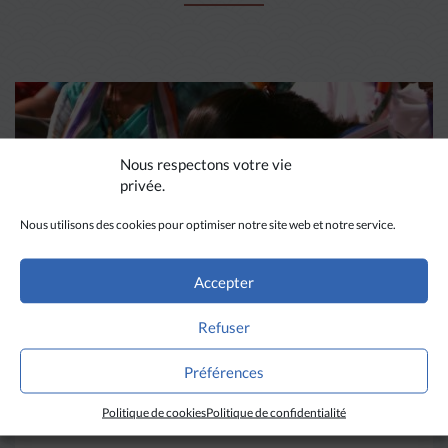
Nous respectons votre vie
privée.
Nous utilisons des cookies pour optimiser notre site web et notre service.
Accepter
Refuser
DIVERS HORIZONS
Préférences
La revue de presse de la
Politique de cookies
Politique de confidentialité
semaine du 18 mars