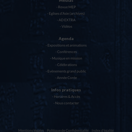
Médias
Revue MEP
Eglises d’Asie (archives)
AD EXTRA
Vidéos
Agenda
Expositions et animations
Conférences
Musique en mission
Célébrations
Evénements grand public
Année Corée
Infos pratiques
Horaires & Accès
Nous contacter
Mentions légales
Politique de Confidentialité
Index d'égalité