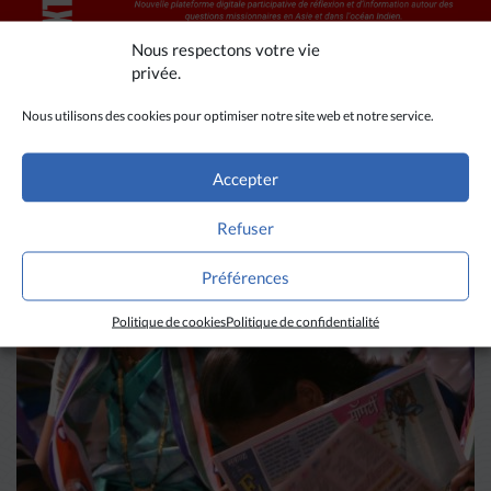
Nous respectons votre vie
privée.
Nous utilisons des cookies pour optimiser notre site web et notre service.
Accepter
A LIRE AUSSI
Refuser
Préférences
Politique de cookies
Politique de confidentialité