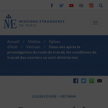
Toggle
navigat
Accueil
/
Médias
/
Eglises
d'Asie
/
Vietnam
/
Deux ans après la
promulgation du code du travail, les conditions de
travail des ouvriers se sont détériorées
EGLISES D'ASIE
–
VIETNAM