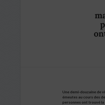
ma
p
on
Une demi-douzaine de vil
émeutes au cours des der
personnes ont trouvé la 