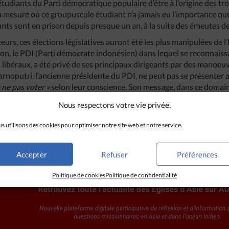
étudiants du Parti démocratique populaire d’être à l’origine des tro
a mesure où ce groupuscule étudiant n’a jamais eu l’importance que 
ants sont en prison depuis presque un an, à la suite des émeutes de 
urs, ces élections législatives auront été les plus manipulées de l
ition, le PDI (Parti démocrate indonésien) dans lequel se reconnai
libéraux, a été privé de ses principaux dirigeants par des manoeuv
rnoputri, l’ancienne présidente du PDI, ne peut pas se présenter au
à ne pas voter »
selon leur conscience. Son message, dans ce domaine
rale de carême des évêques catholiques (4).
Nous respectons votre vie privée.
s utilisons des cookies pour optimiser notre site web et notre service.
Accepter
Refuser
Préférences
Politique de cookies
Politique de confidentialité