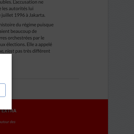
ubles. L’accusation ne
les autorités lui
juillet 1996 à Jakarta.
’histoire du régime puisque
ssaient beaucoup de
res orchestrées par le
x élections. Elle a appelé
, n’est pas très différent