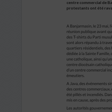
centre commercial de Ban
protestants ont été rav
A Banjarmasin, le 23 mai, l
réunion publique avant que
des T-shirts du Parti musu
sont alors répandu à traver
quartiers résidentiels, des
dédiée à la Sainte Famille,
une catholique, ainsi qu’un
centre diocésain catholique
d’un centre commercial incen
émeutiers.
A Java, des événements sim
des centres commerciaux, d
été pillés et incendiés. Da
mis en cause, après des p
Les autorités gouvernemen