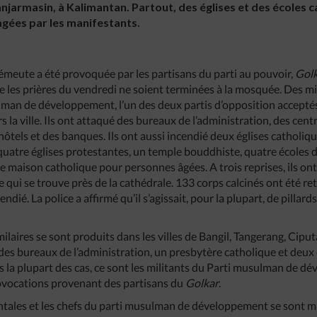
jarmasin, à Kalimantan. Partout, des églises et des écoles c
agées par les manifestants.
’émeute a été provoquée par les partisans du parti au pouvoir,
Golk
 les prières du vendredi ne soient terminées à la mosquée. Des mi
lman de développement, l’un des deux partis d’opposition accepté
s la ville. Ils ont attaqué des bureaux de l’administration, des ce
 hôtels et des banques. Ils ont aussi incendié deux églises catholiq
 quatre églises protestantes, un temple bouddhiste, quatre écoles 
e maison catholique pour personnes âgées. A trois reprises, ils ont
 qui se trouve près de la cathédrale. 133 corps calcinés ont été r
dié. La police a affirmé qu’il s’agissait, pour la plupart, de pillards
ilaires se sont produits dans les villes de Bangil, Tangerang, Cipu
es bureaux de l’administration, un presbytère catholique et deux 
ns la plupart des cas, ce sont les militants du Parti musulman de 
rovocations provenant des partisans du
Golkar
.
tales et les chefs du parti musulman de développement se sont m