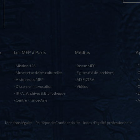
e
Les MEP à Paris
Médias
A
Mission 128
Revue MEP
E
Musée et activités culturelles
Eglises d’Asie (archives)
C
Histoire des MEP
AD EXTRA
M
Discerner ma vocation
Vidéos
C
IRFA : Archives & Bibliothèque
E
Centre France-Asie
A
Mentions légales
Politique de Confidentialité
Index d'égalité professionnelle