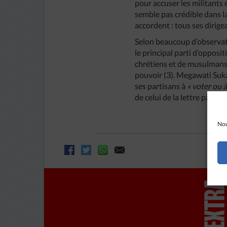
pour accuser les militants 
semble pas crédible dans l
accordent : tous ses dirige
Selon beaucoup d’observate
le principal parti d’oppos
chrétiens et de musulmans 
pouvoir (3). Megawati Suka
ses partisans à
« voter ou 
de celui de la lettre pasto
Nou