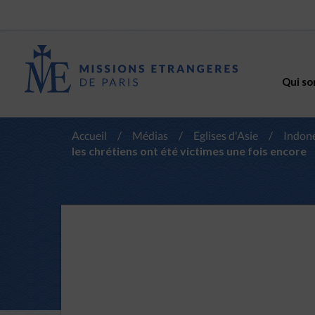
Qui so
Accueil
/
Médias
/
Eglises d'Asie
/
Indon
les chrétiens ont été victimes une fois encore