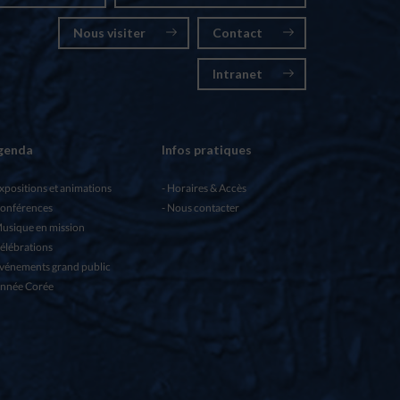
Nous visiter
Contact
Intranet
genda
Infos pratiques
xpositions et animations
Horaires & Accès
onférences
Nous contacter
usique en mission
élébrations
vénements grand public
nnée Corée