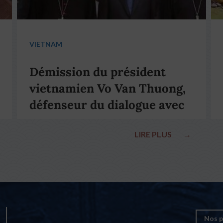
VIETNAM
Démission du président
vietnamien Vo Van Thuong,
défenseur du dialogue avec
le pape François
LIRE PLUS
→
Nos p