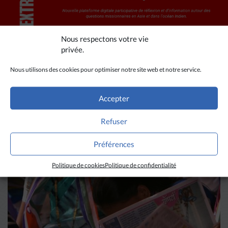
Nous respectons votre vie
privée.
Nous utilisons des cookies pour optimiser notre site web et notre service.
A LIRE AUSSI
Accepter
Refuser
Préférences
Politique de cookies
Politique de confidentialité