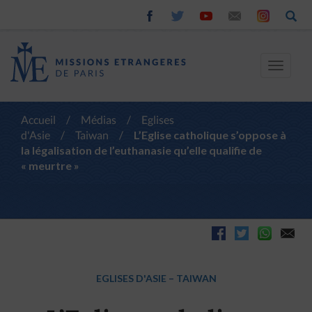
Toggle
navigat
Accueil
/
Médias
/
Eglises
d'Asie
/
Taiwan
/
L’Eglise catholique s’oppose à
la légalisation de l’euthanasie qu’elle qualifie de
« meurtre »
EGLISES D'ASIE
–
TAIWAN