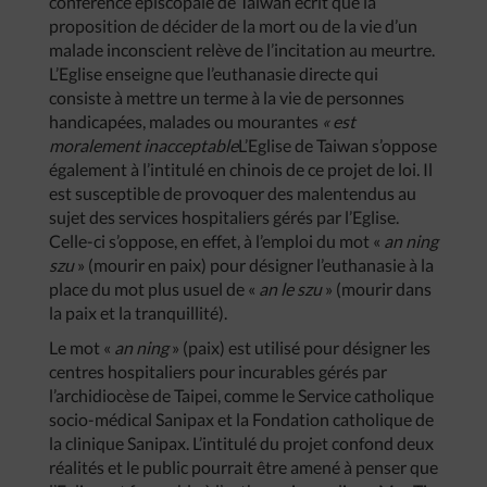
conférence épiscopale de Taiwan écrit que la
proposition de décider de la mort ou de la vie d’un
malade inconscient relève de l’incitation au meurtre.
L’Eglise enseigne que l’euthanasie directe qui
consiste à mettre un terme à la vie de personnes
handicapées, malades ou mourantes
« est
moralement inacceptable
L’Eglise de Taiwan s’oppose
également à l’intitulé en chinois de ce projet de loi. Il
est susceptible de provoquer des malentendus au
sujet des services hospitaliers gérés par l’Eglise.
Celle-ci s’oppose, en effet, à l’emploi du mot «
an ning
szu
» (mourir en paix) pour désigner l’euthanasie à la
place du mot plus usuel de «
an le szu
» (mourir dans
la paix et la tranquillité).
Le mot «
an ning
» (paix) est utilisé pour désigner les
centres hospitaliers pour incurables gérés par
l’archidiocèse de Taipei, comme le Service catholique
socio-médical Sanipax et la Fondation catholique de
la clinique Sanipax. L’intitulé du projet confond deux
réalités et le public pourrait être amené à penser que