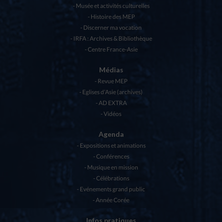
Musée et activités culturelles
Histoire des MEP
Discerner ma vocation
IRFA : Archives & Bibliothèque
Centre France-Asie
Médias
Revue MEP
Eglises d’Asie (archives)
AD EXTRA
Vidéos
Agenda
Expositions et animations
Conférences
Musique en mission
Célébrations
Evénements grand public
Année Corée
Infos pratiques