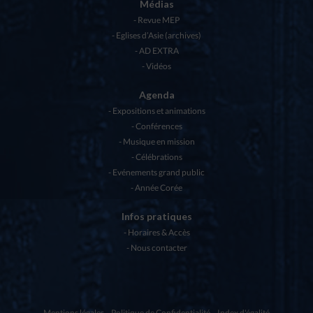
Médias
Revue MEP
Eglises d’Asie (archives)
AD EXTRA
Vidéos
Agenda
Expositions et animations
Conférences
Musique en mission
Célébrations
Evénements grand public
Année Corée
Infos pratiques
Horaires & Accès
Nous contacter
Mentions légales
Politique de Confidentialité
Index d'égalité