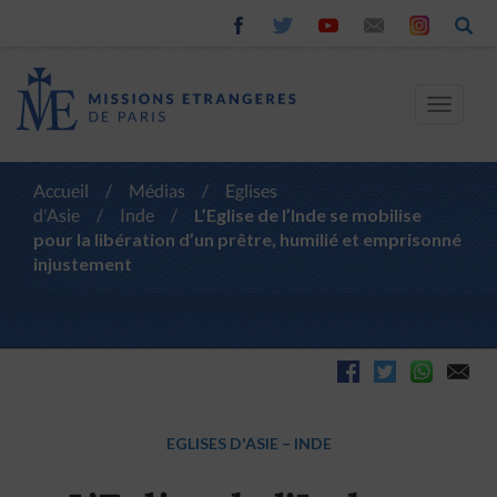
Toggle
navigat
Accueil
/
Médias
/
Eglises
d'Asie
/
Inde
/
L’Eglise de l’Inde se mobilise
pour la libération d’un prêtre, humilié et emprisonné
injustement
EGLISES D'ASIE
–
INDE