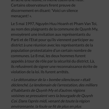
Certains observateurs firent preuve de
discernement en disant: ‘Voici un silence
menaçant! ».
Le 5 mai 1997, Nguyên Huu Hoanh et Pham Van Toi,
au nom des plaignants de la commune de Quynh My,
envoyèrent une invitation aux représentants du
Parti et de l’Etat pour qu’ils viennent participer au
district à une réunion avec les représentants de la
population protestataire d’un certain nombre de
communes. Le 8 mai, les deux hommes furent
appelés à tour de rôle par la sécurité du district. Là,
ils refusèrent de signer une reconnaissance écrite de
violation de la loi. Ils furent arrêtés.
«
Le
détonateur
de
la
«
bombe
silencieuse
»
était
déclenché
.
Le
lendemain
de
l’arrestation
,
des
milliers
d’habitants
de
Quynh
My
et
d’autres
régions
voisines
se
pressaient
vers
la
bourgade
de
Quynh
Coi
.
Dans
l’après
midi
,
venant
de
toute
la
région
environnante
,
la
foule
se
fit
de
plus
en
plus