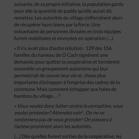
suivante, de sa propre initiative, la population garda
pour elle la quantité de paddy qu’elle aurait dû
remettre. Les autorités du village s’efforcèrent alors
de récupérer leurs biens par la force. Une
soixantaine de personnes divisées en trois équipes
furent mobilisées et envoyées en opération (…).
« Il n’y avait plus d’autre solution : 139 des 156
familles du hameau de O Cach signèrent une
demande pour quitter la coopérative et formèrent
ensemble un groupement autonome qui leur
permettrait de sauver leur vie et, chose plus
importante d’échapper à l’emprise des cadres de la
commune. Mais comment échapper aux haies de
bambou du village…. ?
«
Vous
voulez
donc
lutter
contre
la
corruption
,
vous
voulez
protester
?
Attendez
voir
!
.
On
ne
se
contentera
pas
de
vous
gronder
!
On
passera
à
l’acte
se promirent alors les autorités.
(…) Dès qu’elles furent sorties de la coopérative, les