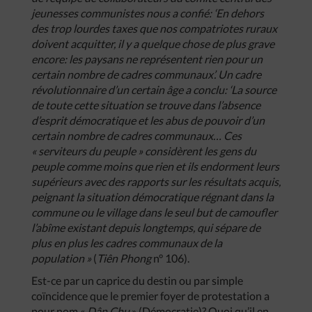
jeunesses
communistes
nous
a
confié
:
‘En
dehors
des
trop
lourdes
taxes
que
nos
compatriotes
ruraux
doivent
acquitter
,
il
y
a
quelque
chose
de
plus
grave
encore
:
les
paysans
ne
représentent
rien
pour
un
certain
nombre
de
cadres
communaux’
.
Un
cadre
révolutionnaire
d’un
certain
âge
a
conclu
:
‘La
source
de
toute
cette
situation
se
trouve
dans
l’absence
d’esprit
démocratique
et
les
abus
de
pouvoir
d’un
certain
nombre
de
cadres
communaux
…
Ces
«
serviteurs
du
peuple
»
considèrent
les
gens
du
peuple
comme
moins
que
rien
et
ils
endorment
leurs
supérieurs
avec
des
rapports
sur
les
résultats
acquis
,
peignant
la
situation
démocratique
régnant
dans
la
commune
ou
le
village
dans
le
seul
but
de
camoufler
l’abîme
existant
depuis
longtemps
,
qui
sépare
de
plus
en
plus
les
cadres
communaux
de
la
population
»
(
Tiên
Phong
n° 106).
Est-ce par un caprice du destin ou par simple
coïncidence que le premier foyer de protestation a
pour nom «
Dân
Chu
» (Démocratie)? Quoi qu’il en