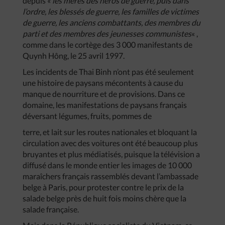
depuis «
les
mères
des
héros
de
guerre
,
puis
dans
l’ordre
,
les
blessés
de
guerre
,
les
familles
de
victimes
de
guerre
,
les
anciens
combattants
,
des
membres
du
parti
et
des
membres
des
jeunesses
communistes
« ,
comme dans le cortège des 3 000 manifestants de
Quynh Hông, le 25 avril 1997.
Les incidents de Thai Binh n’ont pas été seulement
une histoire de paysans mécontents à cause du
manque de nourriture et de provisions. Dans ce
domaine, les manifestations de paysans français
déversant légumes, fruits, pommes de
terre, et lait sur les routes nationales et bloquant la
circulation avec des voitures ont été beaucoup plus
bruyantes et plus médiatisés, puisque la télévision a
diffusé dans le monde entier les images de 10 000
maraîchers français rassemblés devant l’ambassade
belge à Paris, pour protester contre le prix de la
salade belge près de huit fois moins chère que la
salade française.