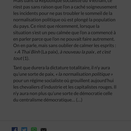
Mais dans la République socialiste du Vietnam, ce
n’est pas sans raison que l’on a caché soigneusement
les incidents pour ne pas troubler le sommeil de la
normalisation politique où est plongé la population
du pays. Ce n’est que récemment, lorsque la
situation s’est un peu calmée que l’on a commencé à
en parler parce que l’on ne pouvait faire autrement.
On en parle, mais sans oublier de calmer les esprits :
»
A
Thai
Binh
(La paix),
à
nouveau
la
paix
,
et
c’est
tout
(1).
Tant que durera la dictature totalitaire, il n’y aura
qu’une sorte de paix,
«
la
normalisation
politique
»
pour un régime socialiste où grouillent aujourd’hui
les chevaliers d’industrie et les capitalistes rouges. Il
n’y aura non plus qu’une sorte de démocratie celle
du centralisme démocratique… (…)