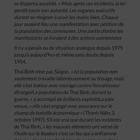
se dispersa aussitôt.
«
Mais
après
ces
incidents
,
la
loi
perdit
toute
son
autorité
.
Les
organes
exécutifs
durent
se
résigner
à
avoir
les
mains
liées
.
Chaque
jour
avaient
lieu
une
manifestation
avec
pétition
de
la
population
des
communes
.
Une
partie
d’entre
les
manifestants
se
livraient
à
des
actions
extrémistes
Il n’y a jamais eu de situation analogue depuis 1975
jusqu’à aujourd’hui et même sans doute depuis
1954.
Thai Binh n’est pas Saigon.
«
Ici
la
population
non
seulement
travaille
laborieusement
au
tissage
,
mais
elle
s’est
battue
avec
courage
contre
l’envahisseur
étranger
La population de Thai Binh, durant la
guerre, «
a
accompli
de
brillants
exploits
La paix
venue,
«
elle
s’est
engagé
avec
assurance
sur
le
champ
de
bataille
économique
»
(
Thanh
Niên
, 3
octobre 1997). S’il est vrai que durant les incidents
de Thai Binh,
«
les
mauvais
éléments
ont
versé
de
l’huile
sur
le
feu
alors c’est un feu qui a enflammé