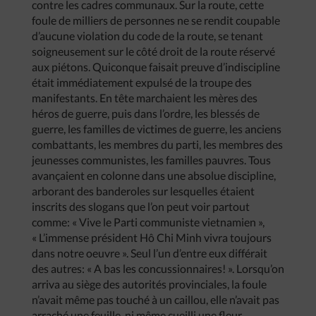
contre les cadres communaux. Sur la route, cette
foule de milliers de personnes ne se rendit coupable
d’aucune violation du code de la route, se tenant
soigneusement sur le côté droit de la route réservé
aux piétons. Quiconque faisait preuve d’indiscipline
était immédiatement expulsé de la troupe des
manifestants. En tête marchaient les mères des
héros de guerre, puis dans l’ordre, les blessés de
guerre, les familles de victimes de guerre, les anciens
combattants, les membres du parti, les membres des
jeunesses communistes, les familles pauvres. Tous
avançaient en colonne dans une absolue discipline,
arborant des banderoles sur lesquelles étaient
inscrits des slogans que l’on peut voir partout
comme: « Vive le Parti communiste vietnamien »,
« L’immense président Hô Chi Minh vivra toujours
dans notre oeuvre ». Seul l’un d’entre eux différait
des autres: « A bas les concussionnaires! ». Lorsqu’on
arriva au siège des autorités provinciales, la foule
n’avait même pas touché à un caillou, elle n’avait pas
arraché une feuille, ni même cueilli une fleur.