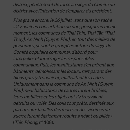
district
,
pénétrèrent
de
force
au
siège
du
Comité
du
district
avec
l’intention
de
s’emparer
du
président
.
Plus
grave
encore
,
le
26
juillet
,
sans
que
l’on
sache
s’il
y
avait
eu
concertation
ou
non
,
presque
au
même
moment
,
les
communes
de
Thai
Thin
,
Thai
Tân
(
Thai
Thuy
),
An
Ninh
(
Quynh
Phu
),
en
tout
des
milliers
de
personnes
,
se
sont
regroupées
autour
du
siège
du
Comité
populaire
communal
,
d’abord
pour
interpeller
et
interroger
les
responsables
communaux
.
Puis
,
les
manifestants
s’en
prirent
aux
bâtiments
,
démolissant
les
locaux
,
s’emparant
des
biens
qui
s’y
trouvaient
,
maltraitant
les
cadres
.
Uniquement
dans
la
commune
de
An
Ninh
(
Quynh
Phu
),
neuf
habitations
de
cadres
furent
brûlées
,
leurs
mobiliers
et
les
objets
qui
s’y
trouvaient
détruits
ou
volés
.
Des
colis
tout
prêts
,
destinés
aux
parents
aux
familles
des
morts
et
des
victimes
de
guerre
furent
également
réduits
à
néant
ou
pillés
»
(
Tiên
Phong
, n° 108).