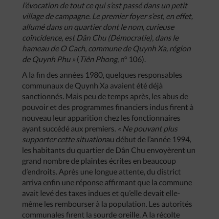
l’évocation
de
tout
ce
qui
s’est
passé
dans
un
petit
village
de
campagne
.
Le
premier
foyer
s’est
,
en
effet
,
allumé
dans
un
quartier
dont
le
nom
,
curieuse
coïncidence
,
est
Dân
Chu
(
Démocratie
),
dans
le
hameau
de
O
Cach
,
commune
de
Quynh
Xa
,
région
de
Quynh
Phu
»
(
Tiên
Phong
, n° 106).
A la fin des années 1980, quelques responsables
communaux de Quynh Xa avaient été déjà
sanctionnés. Mais peu de temps après, les abus de
pouvoir et des programmes financiers indus firent à
nouveau leur apparition chez les fonctionnaires
ayant succédé aux premiers.
«
Ne
pouvant
plus
supporter
cette
situation
au début de l’année 1994,
les habitants du quartier de Dân Chu envoyèrent un
grand nombre de plaintes écrites en beaucoup
d’endroits. Après une longue attente, du district
arriva enfin une réponse affirmant que la commune
avait levé des taxes indues et qu’elle devait elle-
même les rembourser à la population. Les autorités
communales firent la sourde oreille. A la récolte