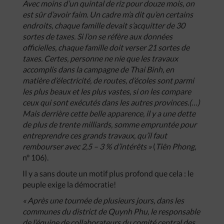
Avec
moins
d’un
quintal
de
riz
pour
douze
mois
,
on
est
sûr
d’avoir
faim
.
Un
cadre
m’a
dit
qu’en
certains
endroits
,
chaque
famille
devait
s’acquitter
de
30
sortes
de
taxes
.
Si
l’on
se
réfère
aux
données
officielles
,
chaque
famille
doit
verser
21
sortes
de
taxes
.
Certes
,
personne
ne
nie
que
les
travaux
accomplis
dans
la
campagne
de
Thai
Binh
,
en
matière
d’électricité
,
de
routes
,
d’écoles
sont
parmi
les
plus
beaux
et
les
plus
vastes
,
si
on
les
compare
ceux
qui
sont
exécutés
dans
les
autres
provinces
.(…)
Mais
derrière
cette
belle
apparence
,
il
y
a
une
dette
de
plus
de
trente
milliards
,
somme
empruntée
pour
entreprendre
ces
grands
travaux
,
qu’il
faut
rembourser
avec
2
,
5
–
3
%
d’intérêts
»
(
Tiên
Phong
,
n° 106).
Il y a sans doute un motif plus profond que cela : le
peuple exige la démocratie!
«
Après
une
tournée
de
plusieurs
jours
,
dans
les
communes
du
district
de
Quynh
Phu
,
le
responsable
de
l’équipe
de
collaborateurs
du
comité
central
des