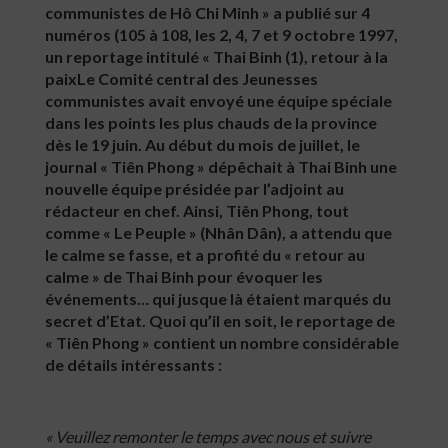
communistes de Hô Chi Minh » a publié sur 4
numéros (105 à 108, les 2, 4, 7 et 9 octobre 1997,
un reportage intitulé « Thai Binh (1), retour à la
paixLe Comité central des Jeunesses
communistes avait envoyé une équipe spéciale
dans les points les plus chauds de la province
dès le 19 juin. Au début du mois de juillet, le
journal « Tiên Phong » dépêchait à Thai Binh une
nouvelle équipe présidée par l’adjoint au
rédacteur en chef. Ainsi, Tiên Phong, tout
comme « Le Peuple » (Nhân Dân), a attendu que
le calme se fasse, et a profité du « retour au
calme » de Thai Binh pour évoquer les
événements… qui jusque là étaient marqués du
secret d’Etat. Quoi qu’il en soit, le reportage de
« Tiên Phong » contient un nombre considérable
de détails intéressants :
«
Veuillez
remonter
le
temps
avec
nous
et
suivre