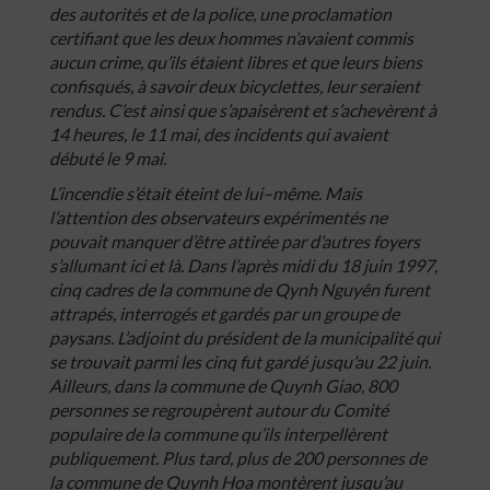
des
autorités
et
de
la
police
,
une
proclamation
certifiant
que
les
deux
hommes
n’avaient
commis
aucun
crime
,
qu’ils
étaient
libres
et
que
leurs
biens
confisqués
,
à
savoir
deux
bicyclettes
,
leur
seraient
rendus
.
C’est
ainsi
que
s’apaisèrent
et
s’achevèrent
à
14
heures
,
le
11
mai
,
des
incidents
qui
avaient
débuté
le
9
mai
.
L’incendie
s’était
éteint
de
lui
–
même
.
Mais
l’attention
des
observateurs
expérimentés
ne
pouvait
manquer
d’être
attirée
par
d’autres
foyers
s’allumant
ici
et
là
.
Dans
l’après
midi
du
18
juin
1997
,
cinq
cadres
de
la
commune
de
Qynh
Nguyên
furent
attrapés
,
interrogés
et
gardés
par
un
groupe
de
paysans
.
L’adjoint
du
président
de
la
municipalité
qui
se
trouvait
parmi
les
cinq
fut
gardé
jusqu’au
22
juin
.
Ailleurs
,
dans
la
commune
de
Quynh
Giao
,
800
personnes
se
regroupèrent
autour
du
Comité
populaire
de
la
commune
qu’ils
interpellèrent
publiquement
.
Plus
tard
,
plus
de
200
personnes
de
la
commune
de
Quynh
Hoa
montèrent
jusqu’au