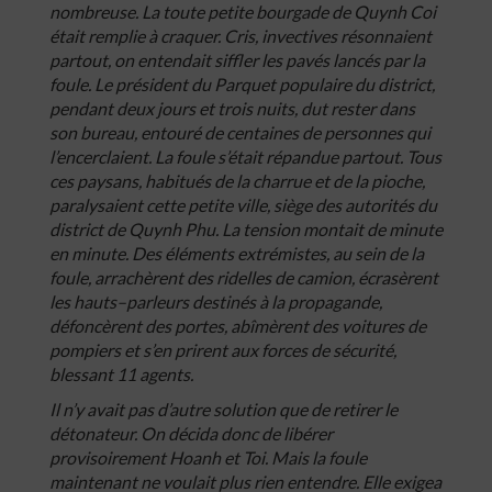
nombreuse
.
La
toute
petite
bourgade
de
Quynh
Coi
était
remplie
à
craquer
.
Cris
,
invectives
résonnaient
partout
,
on
entendait
siffler
les
pavés
lancés
par
la
foule
.
Le
président
du
Parquet
populaire
du
district
,
pendant
deux
jours
et
trois
nuits
,
dut
rester
dans
son
bureau
,
entouré
de
centaines
de
personnes
qui
l’encerclaient
.
La
foule
s’était
répandue
partout
.
Tous
ces
paysans
,
habitués
de
la
charrue
et
de
la
pioche
,
paralysaient
cette
petite
ville
,
siège
des
autorités
du
district
de
Quynh
Phu
.
La
tension
montait
de
minute
en
minute
.
Des
éléments
extrémistes
,
au
sein
de
la
foule
,
arrachèrent
des
ridelles
de
camion
,
écrasèrent
les
hauts
–
parleurs
destinés
à
la
propagande
,
défoncèrent
des
portes
,
abîmèrent
des
voitures
de
pompiers
et
s’en
prirent
aux
forces
de
sécurité
,
blessant
11
agents
.
Il
n’y
avait
pas
d’autre
solution
que
de
retirer
le
détonateur
.
On
décida
donc
de
libérer
provisoirement
Hoanh
et
Toi
.
Mais
la
foule
maintenant
ne
voulait
plus
rien
entendre
.
Elle
exigea