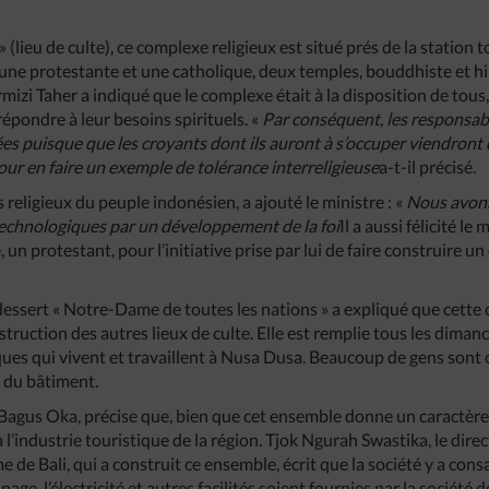
» (lieu de culte), ce complexe religieux est situé prés de la station 
une protestante et une catholique, deux temples, bouddhiste et h
mizi Taher a indiqué que le complexe était à la disposition de tous
répondre à leur besoins spirituels. «
Par
conséquent
,
les
responsab
ées
puisque
que
les
croyants
dont
ils
auront
à
s’occuper
viendront
our
en
faire
un
exemple
de
tolérance
interreligieuse
a-t-il précisé.
 religieux du peuple indonésien, a ajouté le ministre : «
Nous
avon
echnologiques
par
un
développement
de
la
foi
Il a aussi félicité le
n protestant, pour l’initiative prise par lui de faire construire un
essert « Notre-Dame de toutes les nations » a expliqué que cette c
truction des autres lieux de culte. Elle est remplie tous les dimanc
es qui vivent et travaillent à Nusa Dusa. Beaucoup de gens sont ob
r du bâtiment.
 Bagus Oka, précise que, bien que cet ensemble donne un caractère
n à l’industrie touristique de la région. Tjok Ngurah Swastika, le dire
e Bali, qui a construit ce ensemble, écrit que la société y a cons
nage, l’électricité et autres facilités soient fournies par la société