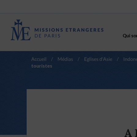
Qui so
Accueil
/
Médias
/
Eglises d'Asie
/
Indon
touristes
A 