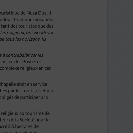
touristique de Nusa Dua. Il
indouiste, et une mosquée.
, tant des touristes que des
les
religieux
,
qui
viendront
de
tous
les
horizons
.
Ils
s
à
contrebalancer
les
 ministre des Postes et
 complexe religieux en cet
hapelle était en service
hes par les touristes et par
ligés de participer à la
 religieux au tourisme de
cteur de la Société pour le
acré 2,5 hectares de
 de tourisme, chaque