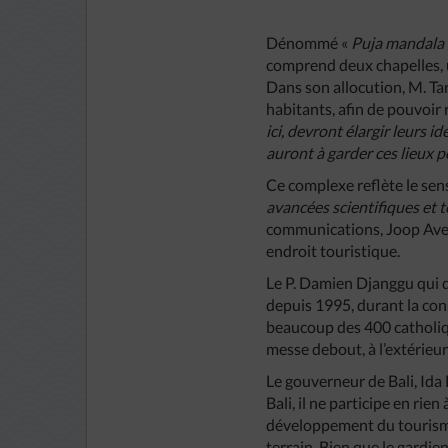
Dénommé «
Puja
mandala
comprend deux chapelles, 
Dans son allocution, M. Tar
habitants, afin de pouvoir 
ici
,
devront
élargir
leurs
id
auront
à
garder
ces
lieux
p
Ce complexe reflète le sens
avancées
scientifiques
et
t
communications, Joop Ave, u
endroit touristique.
Le P. Damien Djanggu qui d
depuis 1995, durant la cons
beaucoup des 400 catholiqu
messe debout, à l’extérieu
Le gouverneur de Bali, Ida
Bali, il ne participe en rie
développement du tourisme d
terrain. Bien que le gardien