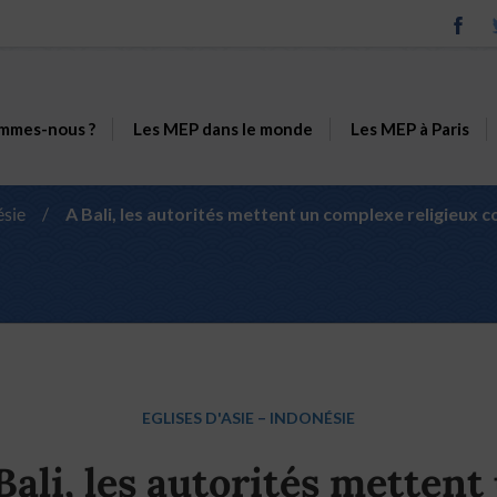
mmes-nous ?
Les MEP dans le monde
Les MEP à Paris
ésie
/
A Bali, les autorités mettent un complexe religieux c
EGLISES D'ASIE
–
INDONÉSIE
Bali, les autorités mettent