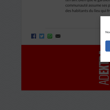
communauté assume ses prop
des habitants du lieu qui 
Nou