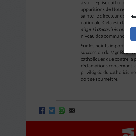
à voir l’Eglise catholique 
apparitions de Notre-Dam
sainte, le directeur des af
Nou
nationale. Cela est clair 
s’agit
là
d’activités
religieu
niveau des communes et des
Sur les points importants, 
succession de Mgr Binh à H
catholiques que contre la p
réclamations concernant les 
privilégiée du catholicisme
doit se soumettre.