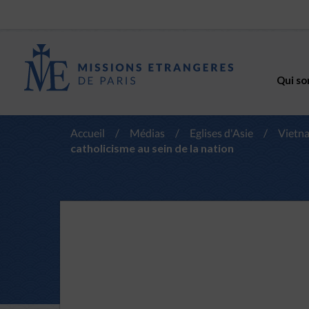
Qui so
Accueil
/
Médias
/
Eglises d'Asie
/
Vietn
catholicisme au sein de la nation