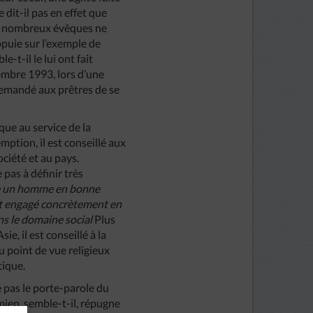
e dit-il pas en effet que
 de nombreux évêques ne
ppuie sur l’exemple de
t-il le lui ont fait
embre 1993, lors d’une
 demandé aux prêtres de se
que au service de la
mption, il est conseillé aux
ciété et au pays.
pas à définir très
e
un
homme
en
bonne
t
engagé
concrètement
en
ns
le
domaine
social
Plus
e, il est conseillé à la
 point de vue religieux
tique.
 pas le porte-parole du
mien, semble-t-il, répugne