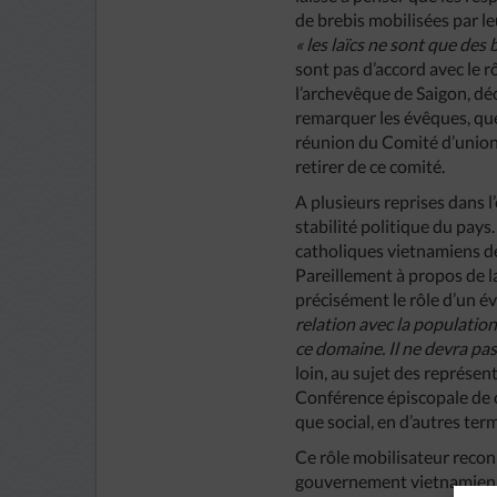
de brebis mobilisées par l
«
les
laïcs
ne
sont
que
des
sont pas d’accord avec le r
l’archevêque de Saigon, dé
remarquer les évêques, que
réunion du Comité d’union,
retirer de ce comité.
A plusieurs reprises dans l
stabilité politique du pays
catholiques vietnamiens de
Pareillement à propos de l
précisément le rôle d’un 
relation
avec
la
populatio
ce
domaine
.
Il
ne
devra
pa
loin, au sujet des représen
Conférence épiscopale de c
que social, en d’autres term
Ce rôle mobilisateur recon
gouvernement vietnamien de