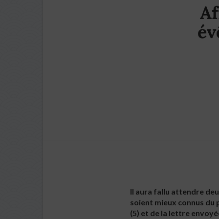
Af
év
Il aura fallu attendre d
soient mieux connus du p
(5) et de la lettre envoy