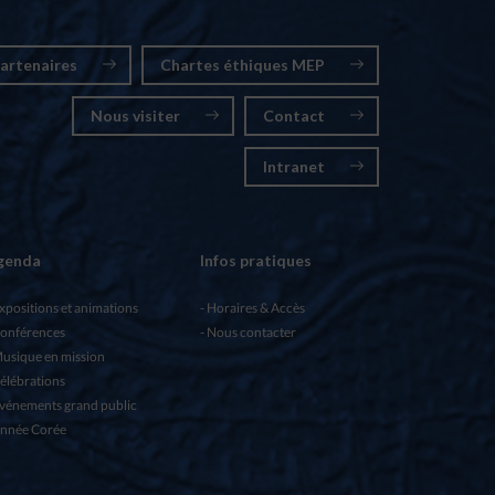
artenaires
Chartes éthiques MEP
Nous visiter
Contact
Intranet
genda
Infos pratiques
xpositions et animations
Horaires & Accès
onférences
Nous contacter
usique en mission
élébrations
vénements grand public
nnée Corée