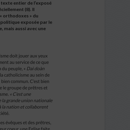
 texte entier de l’exposé
iellement (8). Il
s « orthodoxes » du
 politique exposée par le
e, mais aussi avec une
cisme doit jouer aux yeux
ement au service de ce que
n du peuple, «
Dai
doàn
 la catholicisme au sein de
u bien commun. C’est bien
e le groupe de prêtres et
isme.
«
C’est
une
e
la
grande
union
nationale
à
la
nation
et
collaborent
ciété.
des évêques et des prêtres,
ur coeur, une Eglise faite