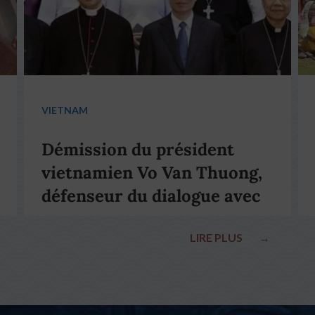
VIETNAM
Démission du président
vietnamien Vo Van Thuong,
défenseur du dialogue avec
le pape François
LIRE PLUS
→