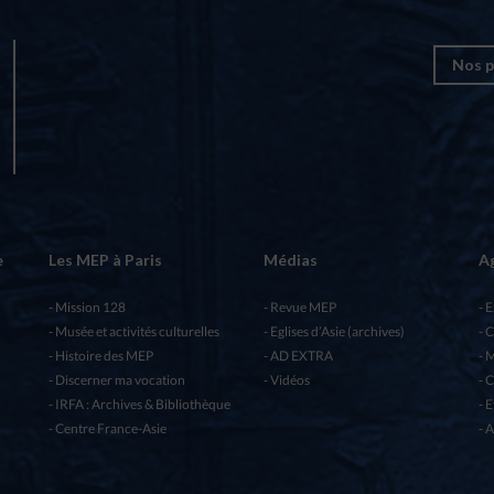
Nos p
e
Les MEP à Paris
Médias
A
Mission 128
Revue MEP
E
Musée et activités culturelles
Eglises d’Asie (archives)
C
Histoire des MEP
AD EXTRA
M
Discerner ma vocation
Vidéos
C
IRFA : Archives & Bibliothèque
E
Centre France-Asie
A