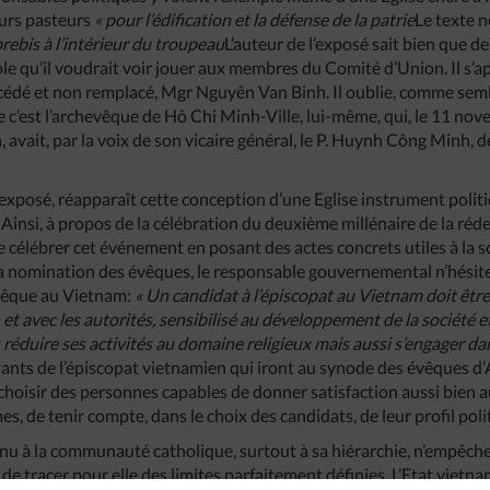
eurs pasteurs
«
pour
l’édification
et
la
défense
de
la
patrie
Le texte n
brebis
à
l’intérieur
du
troupeau
L’auteur de l’exposé sait bien que
ôle qu’il voudrait voir jouer aux membres du Comité d’Union. Il s’a
cédé et non remplacé, Mgr Nguyên Van Binh. Il oublie, comme semble-
 c’est l’archevêque de Hô Chi Minh-Ville, lui-même, qui, le 11 nov
 avait, par la voix de son vicaire général, le P. Huynh Công Minh,
’exposé, réapparaît cette conception d’une Eglise instrument politi
. Ainsi, à propos de la célébration du deuxième millénaire de la réde
 célébrer cet événement en posant des actes concrets utiles à la so
a nomination des évêques, le responsable gouvernemental n’hésite 
évêque au Vietnam:
«
Un
candidat
à
l’épiscopat
au
Vietnam
doit
êtr
n
et
avec
les
autorités
,
sensibilisé
au
développement
de
la
société
e
s
réduire
ses
activités
au
domaine
religieux
mais
aussi
s’engager
da
tants de l’épiscopat vietnamien qui iront au synode des évêques d’Asi
hoisir des personnes capables de donner satisfaction aussi bien au
es, de tenir compte, dans le choix des candidats, de leur profil poli
nu à la communauté catholique, surtout à sa hiérarchie, n’empêche
 tracer pour elle des limites parfaitement définies. L’Etat vietna