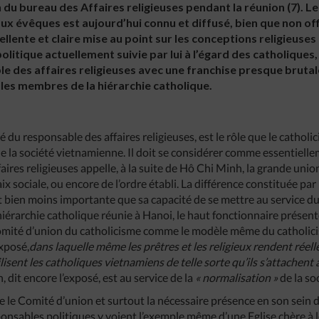
 du bureau des Affaires religieuses pendant la réunion (7). Le
x évêques est aujourd’hui connu et diffusé, bien que non offic
ellente et claire mise au point sur les conceptions religieuse
litique actuellement suivie par lui à l’égard des catholiques,
 des affaires religieuses avec une franchise presque brutal
 les membres de la hiérarchie catholique.
du responsable des affaires religieuses, est le rôle que le catholi
 de la société vietnamienne. Il doit se considérer comme essentiell
faires religieuses appelle, à la suite de Hô Chi Minh, la grande unio
aix sociale, ou encore de l’ordre établi. La différence constituée par
t bien moins importante que sa capacité de se mettre au service d
hiérarchie catholique réunie à Hanoi, le haut fonctionnaire présent
Comité d’union du catholicisme comme le modèle même du catholic
’exposé,
dans
laquelle
même
les
prêtres
et
les
religieux
rendent
réell
lisent
les
catholiques
vietnamiens
de
telle
sorte
qu’ils
s’attachent
, dit encore l’exposé, est au service de la
«
normalisation
»
de la so
e le Comité d’union et surtout la nécessaire présence en son sein 
ponsables politiques y voient l’exemple même d’une Eglise chère à le