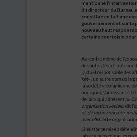
mentionné l’intervention
du directeur du Bureau au
constitue en fait une exc
gouvernement et sur la po
nouveau haut responsable
certaine courtoisie pour
Au centre même de l’exposé 
des autorités à l’intérieur
l’actuel responsable des af
kêt
« , un autre nom de la p
la société vietnamienne es
pourquoi, s’adressant à la 
de laïcs qui adhèrent au 
organisation
sociale
, dit l
et
,
de
façon
concrète
,
mobi
avec
elle
Cette organisation
L’insistance mise à défendr
laisse à penser que les res