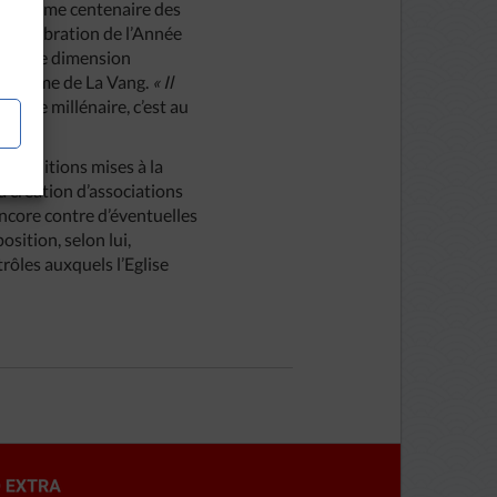
u deuxième centenaire des
 la célébration de l’Année
ires une dimension
tre-Dame de La Vang.
«
Il
ième millénaire, c’est au
 conditions mises à la
a création d’associations
encore contre d’éventuelles
osition, selon lui,
trôles auxquels l’Eglise