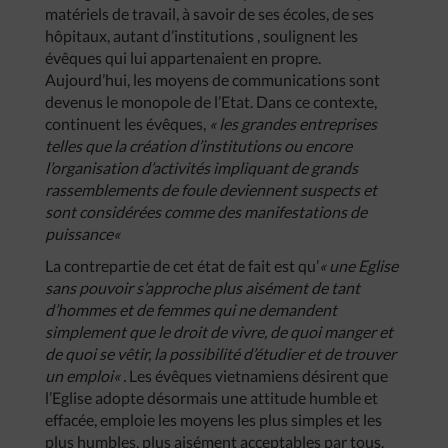
matériels de travail, à savoir de ses écoles, de ses
hôpitaux, autant d’institutions , soulignent les
évêques qui lui appartenaient en propre.
Aujourd’hui, les moyens de communications sont
devenus le monopole de l’Etat. Dans ce contexte,
continuent les évêques,
«
les
grandes
entreprises
telles
que
la
création
d’institutions
ou
encore
l’organisation
d’activités
impliquant
de
grands
rassemblements
de
foule
deviennent
suspects
et
sont
considérées
comme
des
manifestations
de
puissance
«
La contrepartie de cet état de fait est qu’
«
une
Eglise
sans
pouvoir
s’approche
plus
aisément
de
tant
d’hommes
et
de
femmes
qui
ne
demandent
simplement
que
le
droit
de
vivre
,
de
quoi
manger
et
de
quoi
se
vêtir
,
la
possibilité
d’étudier
et
de
trouver
un
emploi
« .
Les évêques vietnamiens désirent que
l’Eglise adopte désormais une attitude humble et
effacée, emploie les moyens les plus simples et les
plus humbles, plus aisément acceptables par tous.