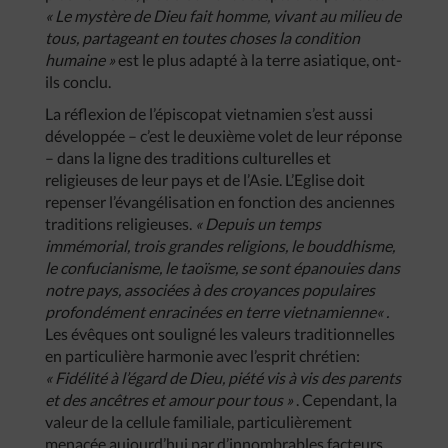
«
Le
mystère
de
Dieu
fait
homme
,
vivant
au
milieu
de
tous
,
partageant
en
toutes
choses
la
condition
humaine
»
est le plus adapté à la terre asiatique, ont-
ils conclu.
La réflexion de l’épiscopat vietnamien s’est aussi
développée – c’est le deuxième volet de leur réponse
– dans la ligne des traditions culturelles et
religieuses de leur pays et de l’Asie. L’Eglise doit
repenser l’évangélisation en fonction des anciennes
traditions religieuses.
«
Depuis
un
temps
immémorial
,
trois
grandes
religions
,
le
bouddhisme
,
le
confucianisme
,
le
taoïsme
,
se
sont
épanouies
dans
notre
pays
,
associées
à
des
croyances
populaires
profondément
enracinées
en
terre
vietnamienne
« .
Les évêques ont souligné les valeurs traditionnelles
en particulière harmonie avec l’esprit chrétien:
«
Fidélité
à
l’égard
de
Dieu
,
piété
vis
à
vis
des
parents
et
des
ancêtres
et
amour
pour
tous
»
. Cependant, la
valeur de la cellule familiale, particulièrement
menacée aujourd’hui par d’innombrables facteurs,