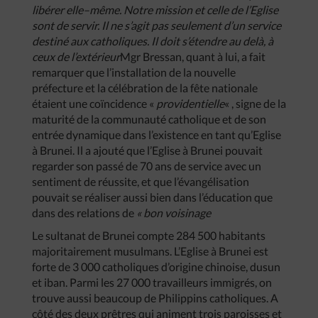
libérer
elle
–
même
.
Notre
mission
et
celle
de
l’Eglise
sont
de
servir
.
Il
ne
s’agit
pas
seulement
d’un
service
destiné
aux
catholiques
.
Il
doit
s’étendre
au
delà
,
à
ceux
de
l’extérieur
Mgr Bressan, quant à lui, a fait
remarquer que l’installation de la nouvelle
préfecture et la célébration de la fête nationale
étaient une coïncidence «
providentielle
« , signe de la
maturité de la communauté catholique et de son
entrée dynamique dans l’existence en tant qu’Eglise
à Brunei. Il a ajouté que l’Eglise à Brunei pouvait
regarder son passé de 70 ans de service avec un
sentiment de réussite, et que l’évangélisation
pouvait se réaliser aussi bien dans l’éducation que
dans des relations de
«
bon
voisinage
Le sultanat de Brunei compte 284 500 habitants
majoritairement musulmans. L’Eglise à Brunei est
forte de 3 000 catholiques d’origine chinoise, dusun
et iban. Parmi les 27 000 travailleurs immigrés, on
trouve aussi beaucoup de Philippins catholiques. A
côté des deux prêtres qui animent trois paroisses et