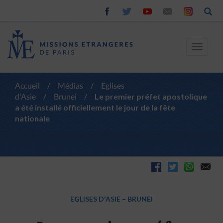
Toggle
navigat
Accueil
/
Médias
/
Eglises
d'Asie
/
Brunei
/
Le premier préfet apostolique
a été installé officiellement le jour de la fête
nationale
EGLISES D'ASIE
–
BRUNEI