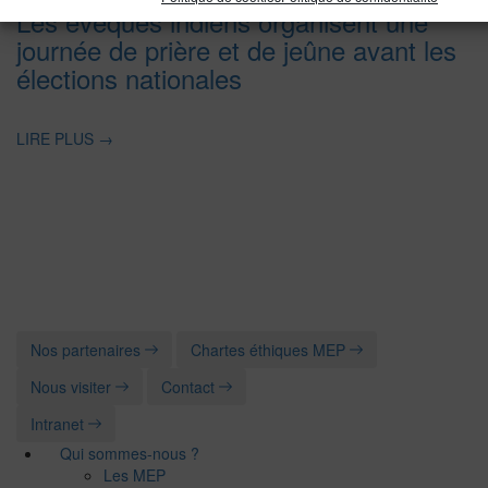
Les évêques indiens organisent une
journée de prière et de jeûne avant les
élections nationales
LIRE PLUS
→
Nos partenaires
Chartes éthiques MEP
Nous visiter
Contact
Intranet
Qui sommes-nous ?
Les MEP