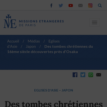
Toggle
navigat
Accueil
/
Médias
/
Eglises
d'Asie
/
Japon
/
Des tombes chrétiennes du
16ème siècle découvertes près d’Osaka
EGLISES D'ASIE
–
JAPON
Des tombes chrétiennes