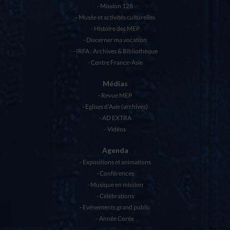
Mission 128
Musée et activités culturelles
Histoire des MEP
Discerner ma vocation
IRFA : Archives & Bibliothèque
Centre France-Asie
Médias
Revue MEP
Eglises d’Asie (archives)
AD EXTRA
Vidéos
Agenda
Expositions et animations
Conférences
Musique en mission
Célébrations
Evénements grand public
Année Corée