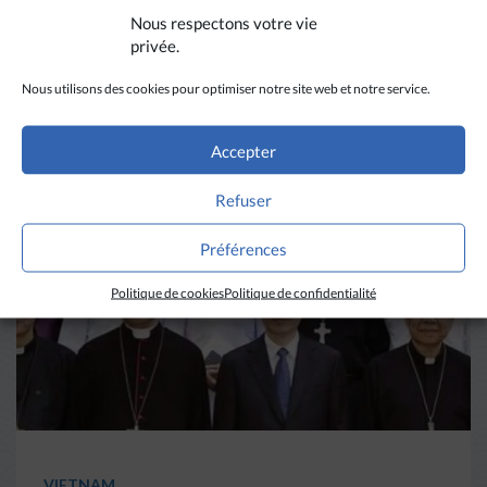
Nous respectons votre vie
privée.
DIVERS HORIZONS
Nous utilisons des cookies pour optimiser notre site web et notre service.
La revue de presse de la
semaine du 18 mars
Accepter
Refuser
LIRE PLUS
→
Préférences
Politique de cookies
Politique de confidentialité
VIETNAM