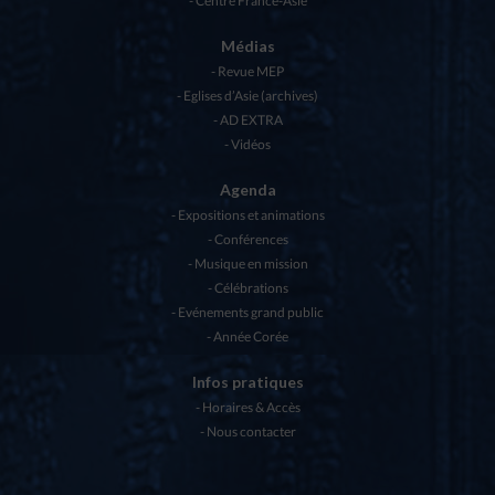
Centre France-Asie
Médias
Revue MEP
Eglises d’Asie (archives)
AD EXTRA
Vidéos
Agenda
Expositions et animations
Conférences
Musique en mission
Célébrations
Evénements grand public
Année Corée
Infos pratiques
Horaires & Accès
Nous contacter