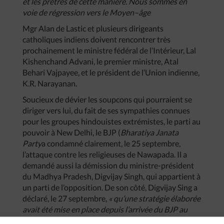
et
les
prêtres
de
cette
manière
.
Nous
sommes
en
voie
de
régression
vers
le
Moyen
–
âge
Mgr Alan de Lastic et plusieurs dirigeants
catholiques indiens doivent rencontrer très
prochainement le ministre fédéral de l’Intérieur, Lal
Kishenchand Advani, le premier ministre, Atal
Behari Vajpayee, et le président de l’Union indienne,
K.R. Narayanan.
Soucieux de dévier les soupcons qui pourraient se
diriger vers lui, du fait de ses sympathies connues
pour les groupes hindouistes extrémistes, le parti au
pouvoir à New Delhi, le BJP (
Bharatiya
Janata
Party
a condamné clairement, le 25 septembre,
l’attaque contre les religieuses de Nawapada. Il a
demandé aussi la démission du ministre-président
du Madhya Pradesh, Digvijay Singh, qui appartient à
un parti de l’opposition. De son côté, Digvijay Sing a
déclaré, le 27 septembre,
«
qu’une
stratégie
élaborée
avait
été
mise
en
place
depuis
l’arrivée
du
BJP
au
pouvoir
pour
s’en
prendre
aus
centres
missionnaires