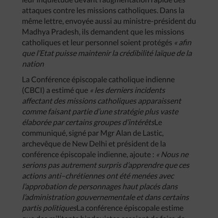
attaques contre les missions catholiques. Dans la
même lettre, envoyée aussi au ministre-président du
Madhya Pradesh, ils demandent que les missions
catholiques et leur personnel soient protégés
«
afin
que
l’Etat
puisse
maintenir
la
crédibilité
laïque
de
la
nation
La Conférence épiscopale catholique indienne
(CBCI) a estimé que
«
les
derniers
incidents
affectant
des
missions
catholiques
apparaissent
comme
faisant
partie
d’une
stratégie
plus
vaste
élaborée
par
certains
groupes
d’intérêts
Le
communiqué, signé par Mgr Alan de Lastic,
archevêque de New Delhi et président de la
conférence épiscopale indienne, ajoute :
«
Nous
ne
serions
pas
autrement
surpris
d’apprendre
que
ces
actions
anti
–
chrétiennes
ont
été
menées
avec
l’approbation
de
personnages
haut
placés
dans
l’administration
gouvernementale
et
dans
certains
partis
politiques
La conférence épiscopale estime