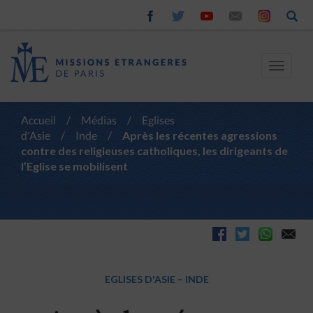
Toggle
navigat
Accueil
/
Médias
/
Eglises
d'Asie
/
Inde
/
Après les récentes agressions
contre des religieuses catholiques, les dirigeants de
l’Eglise se mobilisent
EGLISES D'ASIE
–
INDE