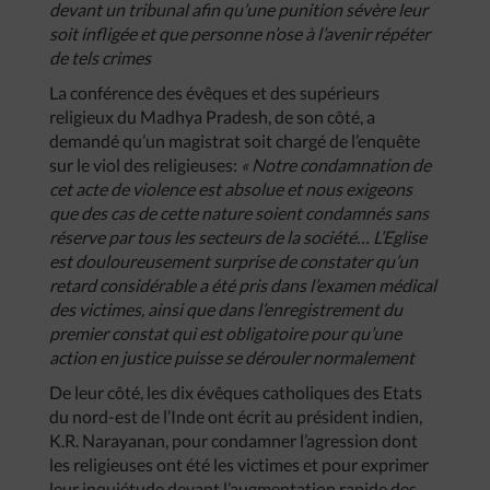
devant
un
tribunal
afin
qu’une
punition
sévère
leur
soit
infligée
et
que
personne
n’ose
à
l’avenir
répéter
de
tels
crimes
La conférence des évêques et des supérieurs
religieux du Madhya Pradesh, de son côté, a
demandé qu’un magistrat soit chargé de l’enquête
sur le viol des religieuses:
«
Notre
condamnation
de
cet
acte
de
violence
est
absolue
et
nous
exigeons
que
des
cas
de
cette
nature
soient
condamnés
sans
réserve
par
tous
les
secteurs
de
la
société
…
L’Eglise
est
douloureusement
surprise
de
constater
qu’un
retard
considérable
a
été
pris
dans
l’examen
médical
des
victimes
,
ainsi
que
dans
l’enregistrement
du
premier
constat
qui
est
obligatoire
pour
qu’une
action
en
justice
puisse
se
dérouler
normalement
De leur côté, les dix évêques catholiques des Etats
du nord-est de l’Inde ont écrit au président indien,
K.R. Narayanan, pour condamner l’agression dont
les religieuses ont été les victimes et pour exprimer
leur inquiétude devant l’augmentation rapide des