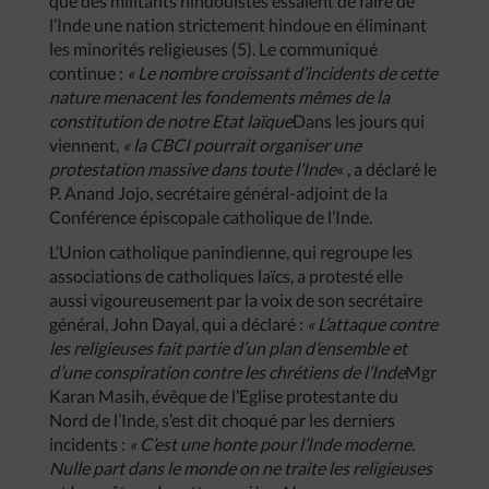
que des militants hindouistes essaient de faire de
l’Inde une nation strictement hindoue en éliminant
les minorités religieuses (5). Le communiqué
continue :
«
Le
nombre
croissant
d’incidents
de
cette
nature
menacent
les
fondements
mêmes
de
la
constitution
de
notre
Etat
laïque
Dans les jours qui
viennent,
«
la
CBCI
pourrait
organiser
une
protestation
massive
dans
toute
l’Inde
« , a déclaré le
P. Anand Jojo, secrétaire général-adjoint de la
Conférence épiscopale catholique de l’Inde.
L’Union catholique panindienne, qui regroupe les
associations de catholiques laïcs, a protesté elle
aussi vigoureusement par la voix de son secrétaire
général, John Dayal, qui a déclaré :
«
L’attaque
contre
les
religieuses
fait
partie
d’un
plan
d’ensemble
et
d’une
conspiration
contre
les
chrétiens
de
l’Inde
Mgr
Karan Masih, évêque de l’Eglise protestante du
Nord de l’Inde, s’est dit choqué par les derniers
incidents :
«
C’est
une
honte
pour
l’Inde
moderne
.
Nulle
part
dans
le
monde
on
ne
traite
les
religieuses