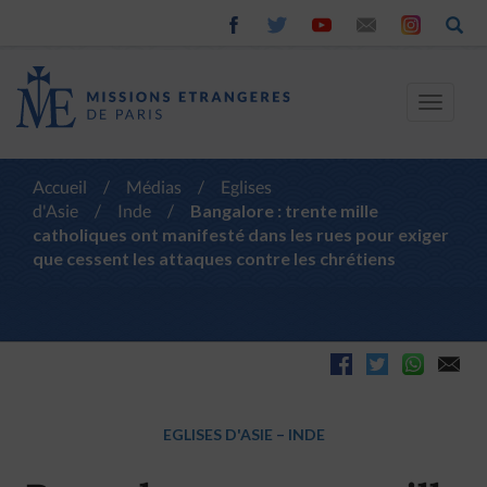
Toggle
navigat
Accueil
/
Médias
/
Eglises
d'Asie
/
Inde
/
Bangalore : trente mille
catholiques ont manifesté dans les rues pour exiger
que cessent les attaques contre les chrétiens
EGLISES D'ASIE
–
INDE