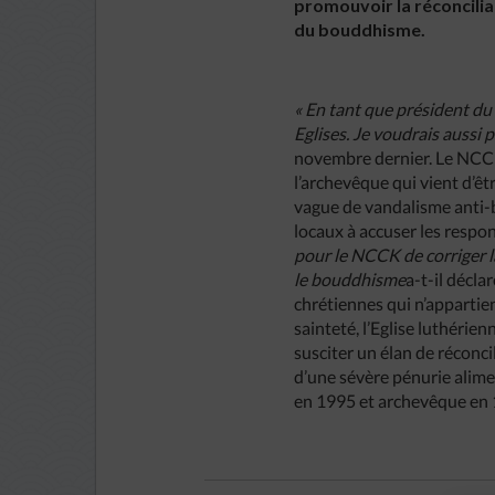
promouvoir la réconciliat
du bouddhisme.
«
En
tant
que
président
d
Eglises
.
Je
voudrais
aussi
p
novembre dernier. Le NCCK
l’archevêque qui vient d’êt
vague de vandalisme anti-
locaux à accuser les respo
pour
le
NCCK
de
corriger
le
bouddhisme
a-t-il décla
chrétiennes qui n’appartien
sainteté, l’Eglise luthérien
susciter un élan de réconci
d’une sévère pénurie alime
en 1995 et archevêque en 