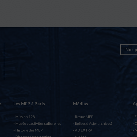
Nos p
e
Les MEP à Paris
Médias
A
Mission 128
Revue MEP
E
Musée et activités culturelles
Eglises d’Asie (archives)
C
Histoire des MEP
AD EXTRA
M
Discerner ma vocation
Vidéos
C