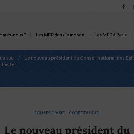
mmes-nous ?
Les MEP dans le monde
Les MEP à Paris
 du sud
/
Le nouveau président du Conseil national des Eglis
ddhistes
EGLISES D'ASIE
–
CORÉE DU SUD
Le nouveau président du