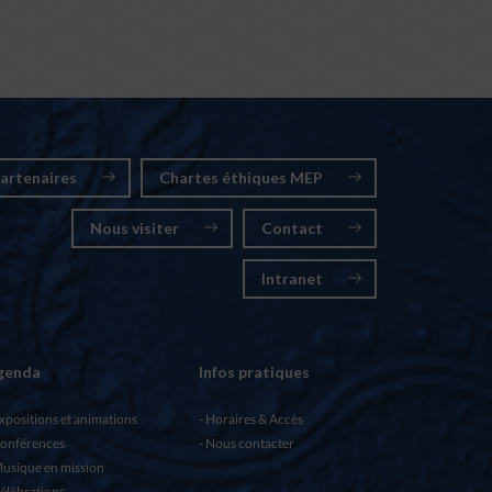
artenaires
Chartes éthiques MEP
Nous visiter
Contact
Intranet
genda
Infos pratiques
xpositions et animations
Horaires & Accès
onférences
Nous contacter
usique en mission
élébrations