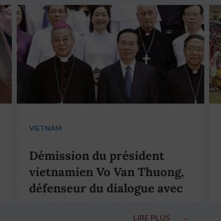
VIETNAM
Démission du président
vietnamien Vo Van Thuong,
défenseur du dialogue avec
le pape François
LIRE PLUS
→