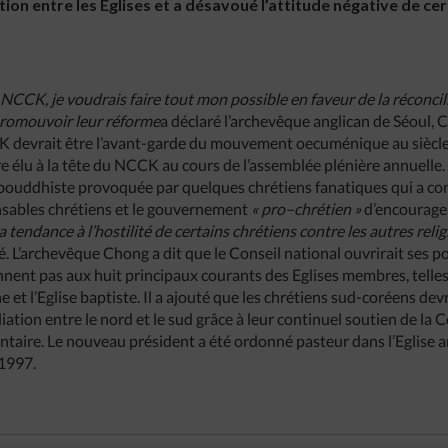
ion entre les Eglises et a désavoué l’attitude négative de cer
u
NCCK
,
je
voudrais
faire
tout
mon
possible
en
faveur
de
la
réconcil
romouvoir
leur
réforme
a déclaré l’archevêque anglican de Séoul,
 devrait être l’avant-garde du mouvement oecuménique au siècle 
re élu à la tête du NCCK au cours de l’assemblée plénière annuelle.
bouddhiste provoquée par quelques chrétiens fanatiques qui a co
nsables chrétiens et le gouvernement
«
pro
–
chrétien
»
d’encourage
la
tendance
à
l’hostilité
de
certains
chrétiens
contre
les
autres
reli
ré. L’archevêque Chong a dit que le Conseil national ouvrirait ses 
nent pas aux huit principaux courants des Eglises membres, telles 
ne et l’Eglise baptiste. Il a ajouté que les chrétiens sud-coréens dev
liation entre le nord et le sud grâce à leur continuel soutien de la
ntaire. Le nouveau président a été ordonné pasteur dans l’Eglise 
1997.