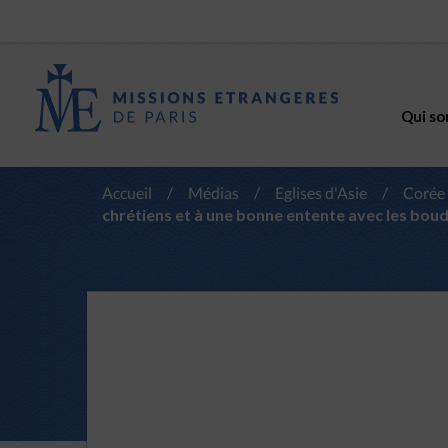
Qui so
Accueil
/
Médias
/
Eglises d'Asie
/
Corée
chrétiens et à une bonne entente avec les bou