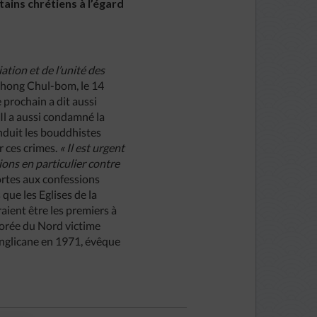
tains chrétiens à l’égard
iation
et
de
l’unité
des
 Chong Chul-bom, le 14
prochain a dit aussi
 Il a aussi condamné la
nduit les bouddhistes
r ces crimes.
«
Il
est
urgent
gions
en
particulier
contre
portes aux confessions
que les Eglises de la
raient être les premiers à
 Corée du Nord victime
anglicane en 1971, évêque