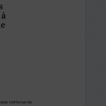
s
 à
ne
uloir s’efforcer de