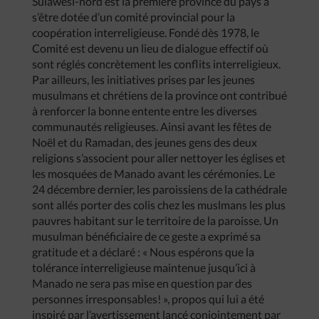
Sulawesi-nord est la première province du pays à
s’être dotée d’un comité provincial pour la
coopération interreligieuse. Fondé dès 1978, le
Comité est devenu un lieu de dialogue effectif où
sont réglés concrètement les conflits interreligieux.
Par ailleurs, les initiatives prises par les jeunes
musulmans et chrétiens de la province ont contribué
à renforcer la bonne entente entre les diverses
communautés religieuses. Ainsi avant les fêtes de
Noël et du Ramadan, des jeunes gens des deux
religions s’associent pour aller nettoyer les églises et
les mosquées de Manado avant les cérémonies. Le
24 décembre dernier, les paroissiens de la cathédrale
sont allés porter des colis chez les muslmans les plus
pauvres habitant sur le territoire de la paroisse. Un
musulman bénéficiaire de ce geste a exprimé sa
gratitude et a déclaré : « Nous espérons que la
tolérance interreligieuse maintenue jusqu’ici à
Manado ne sera pas mise en question par des
personnes irresponsables! », propos qui lui a été
inspiré par l’avertissement lancé conjointement par