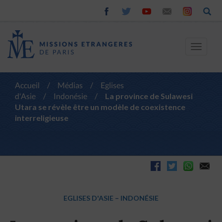
Toggle
navigat
Accueil
/
Médias
/
Eglises
d'Asie
/
Indonésie
/
La province de Sulawesi
Utara se révèle être un modèle de coexistence
interreligieuse
EGLISES D'ASIE
–
INDONÉSIE