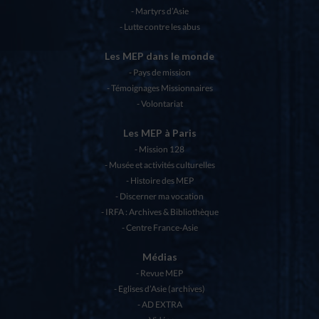
Martyrs d’Asie
Lutte contre les abus
Les MEP dans le monde
Pays de mission
Témoignages Missionnaires
Volontariat
Les MEP à Paris
Mission 128
Musée et activités culturelles
Histoire des MEP
Discerner ma vocation
IRFA : Archives & Bibliothèque
Centre France-Asie
Médias
Revue MEP
Eglises d’Asie (archives)
AD EXTRA