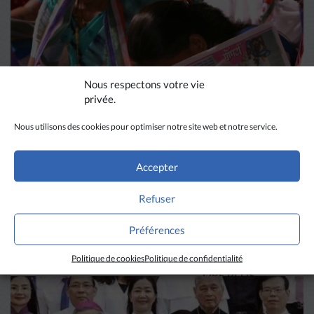
Nous respectons votre vie
privée.
Nous utilisons des cookies pour optimiser notre site web et notre service.
Accepter
DIVERS HORIZONS
Refuser
La revue de presse de la
semaine du 18 mars
Préférences
Politique de cookies
Politique de confidentialité
LIRE PLUS
→