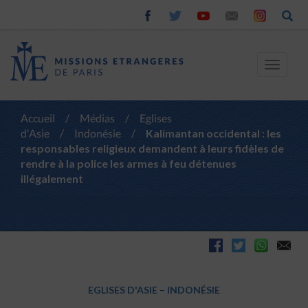
Toggle
navigat
Accueil
/
Médias
/
Eglises
d'Asie
/
Indonésie
/
Kalimantan occidental : les
responsables religieux demandent à leurs fidèles de
rendre à la police les armes à feu détenues
illégalement
EGLISES D'ASIE
–
INDONÉSIE