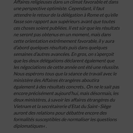
Affaires
religieuses
dans
un
climat
favorable
et
dans
une
perspective
optimiste
.
Cependant
,
il
faut
attendre
le
retour
de
la
délégation
à
Rome
et
qu’elle
fasse
son
rapport
aux
supérieurs
avant
que
toutes
ces
choses
soient
publiées
.
Il
est
sûr
que
les
résultats
ne
seront
pas
obtenus
en
un
moment
,
mais
dans
cette
orientation
extrêmement
favorable
,
il
y
aura
d’abord
quelques
résultats
puis
dans
quelques
semaines
d’autres
avancées
.
En
gros
,
on
s’aperçoit
que
les
deux
délégations
déclarent
également
que
les
négociations
de
cette
année
ont
été
une
réussite
.
Nous
espérons
tous
que
la
séance
de
travail
avec
le
ministère
des
Affaires
étrangères
aboutira
également
à
des
résultats
concrets
..
On
ne
le
sait
pas
encore
précisément
aujourd’hui
,
mais
désormais
,
les
deux
ministères
,
à
savoir
les
affaires
étrangères
du
Vietnam
et
la
secrétairerie
d’Etat
du
Saint
–
Siège
auront
des
relations
pour
débattre
encore
des
formalités
susceptibles
de
normaliser
les
questions
diplomatiques
« .