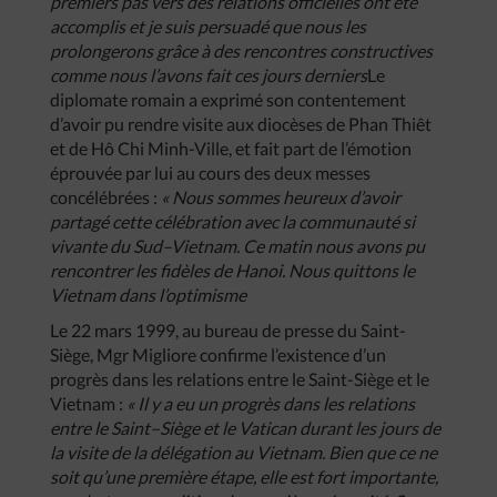
premiers
pas
vers
des
relations
officielles
ont
été
accomplis
et
je
suis
persuadé
que
nous
les
prolongerons
grâce
à
des
rencontres
constructives
comme
nous
l’avons
fait
ces
jours
derniers
Le
diplomate romain a exprimé son contentement
d’avoir pu rendre visite aux diocèses de Phan Thiêt
et de Hô Chi Minh-Ville, et fait part de l’émotion
éprouvée par lui au cours des deux messes
concélébrées :
«
Nous
sommes
heureux
d’avoir
partagé
cette
célébration
avec
la
communauté
si
vivante
du
Sud
–
Vietnam
.
Ce
matin
nous
avons
pu
rencontrer
les
fidèles
de
Hanoi
.
Nous
quittons
le
Vietnam
dans
l’optimisme
Le 22 mars 1999, au bureau de presse du Saint-
Siège, Mgr Migliore confirme l’existence d’un
progrès dans les relations entre le Saint-Siège et le
Vietnam :
«
Il
y
a
eu
un
progrès
dans
les
relations
entre
le
Saint
–
Siège
et
le
Vatican
durant
les
jours
de
la
visite
de
la
délégation
au
Vietnam
.
Bien
que
ce
ne
soit
qu’une
première
étape
,
elle
est
fort
importante
,