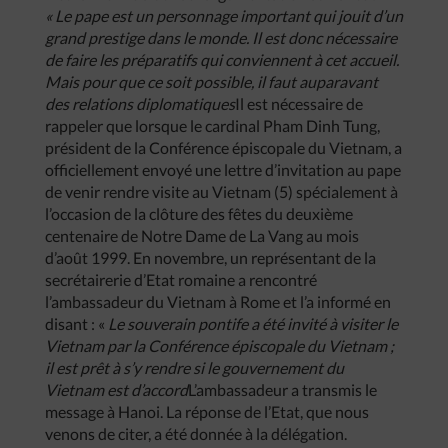
«
Le
pape
est
un
personnage
important
qui
jouit
d’un
grand
prestige
dans
le
monde
.
Il
est
donc
nécessaire
de
faire
les
préparatifs
qui
conviennent
à
cet
accueil
.
Mais
pour
que
ce
soit
possible
,
il
faut
auparavant
des
relations
diplomatiques
Il est nécessaire de
rappeler que lorsque le cardinal Pham Dinh Tung,
président de la Conférence épiscopale du Vietnam, a
officiellement envoyé une lettre d’invitation au pape
de venir rendre visite au Vietnam (5) spécialement à
l’occasion de la clôture des fêtes du deuxième
centenaire de Notre Dame de La Vang au mois
d’août 1999. En novembre, un représentant de la
secrétairerie d’Etat romaine a rencontré
l’ambassadeur du Vietnam à Rome et l’a informé en
disant : «
Le
souverain
pontife
a
été
invité
à
visiter
le
Vietnam
par
la
Conférence
épiscopale
du
Vietnam
;
il
est
prêt
à
s’y
rendre
si
le
gouvernement
du
Vietnam
est
d’accord
L’ambassadeur a transmis le
message à Hanoi. La réponse de l’Etat, que nous
venons de citer, a été donnée à la délégation.