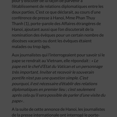
pour y discuter de la façon de parvenir à
l’établissement de relations diplomatiques entre les
deux parties. C’est ce que déclarait, au cours d’une
conférence de presse à Hanoi, Mme Phan Thuy
Thanh (1), porte-parole des Affaires étrangères de
Hanoi, ajoutant aussi que l’on discuterait de la
nomination des évêques pour un certain nombre de
diocèses vacants ou dont les évêques étaient
malades ou trop âgés.
Aux journalistes qui l’interrogeaient pour savoir si le
pape se rendrait au Vietnam, elle répondait :
«
Le
pape
est
le
chef
d’Etat
du
Vatican
et
un
personnage
très
important
.
Inviter
et
recevoir
le
souverain
pontife
n’est
pas
une
question
simple
.
C’est
pourquoi
,
il
est
nécessaire
d’établir
des
relations
diplomatiques
en
premier
lieu
;
c’est
seulement
après
cela
qu’il
sera
possible
de
parler
d’une
visite
du
pape
« .
A la suite de cette annonce de Hanoi, les journalistes
de la presse internationale ont interrogé le porte-