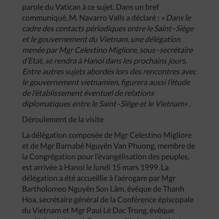
parole du Vatican à ce sujet. Dans un bref
communiqué, M. Navarro Valls a déclaré :
«
Dans
le
cadre
des
contacts
périodiques
entre
le
Saint
–
Siège
et
le
gouvernement
du
Vietnam
,
une
délégation
menée
par
Mgr
Celestino
Migliore
,
sous
–
secrétaire
d’Etat
,
se
rendra
à
Hanoi
dans
les
prochains
jours
.
Entre
autres
sujets
abordés
lors
des
rencontres
avec
le
gouvernement
vietnamien
,
figurera
aussi
l’étude
de
l’établissement
éventuel
de
relations
diplomatiques
entre
le
Saint
–
Siège
et
le
Vietnam
« .
Déroulement de la visite
La délégation composée de Mgr Celestino Migliore
et de Mgr Barnabé Nguyên Van Phuong, membre de
la Congrégation pour l’évangélisation des peuples,
est arrivée à Hanoi le lundi 15 mars 1999. La
délégation a été accueillie à l’aérogare par Mgr
Bartholomeo Nguyên Son Lâm, évêque de Thanh
Hoa, secrétaire général de la Conférence épiscopale
du Vietnam et Mgr Paul Lê Dac Trong, évêque