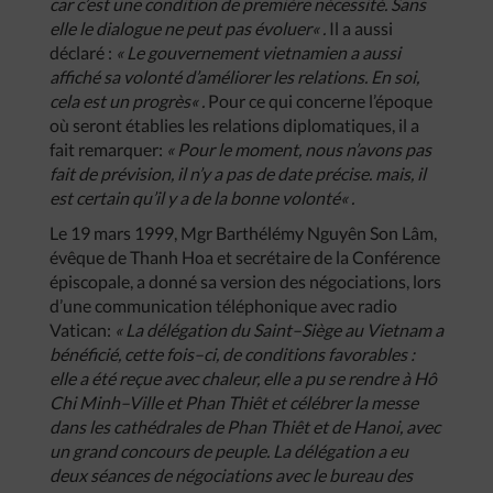
car
c’est
une
condition
de
première
nécessité
.
Sans
elle
le
dialogue
ne
peut
pas
évoluer
« .
Il a aussi
déclaré :
«
Le
gouvernement
vietnamien
a
aussi
affiché
sa
volonté
d’améliorer
les
relations
.
En
soi
,
cela
est
un
progrès
« .
Pour ce qui concerne l’époque
où seront établies les relations diplomatiques, il a
fait remarquer:
«
Pour
le
moment
,
nous
n’avons
pas
fait
de
prévision
,
il
n’y
a
pas
de
date
précise
.
mais
,
il
est
certain
qu’il
y
a
de
la
bonne
volonté
« .
Le 19 mars 1999, Mgr Barthélémy Nguyên Son Lâm,
évêque de Thanh Hoa et secrétaire de la Conférence
épiscopale, a donné sa version des négociations, lors
d’une communication téléphonique avec radio
Vatican:
«
La
délégation
du
Saint
–
Siège
au
Vietnam
a
bénéficié
,
cette
fois
–
ci
,
de
conditions
favorables
:
elle
a
été
reçue
avec
chaleur
,
elle
a
pu
se
rendre
à
Hô
Chi
Minh
–
Ville
et
Phan
Thiêt
et
célébrer
la
messe
dans
les
cathédrales
de
Phan
Thiêt
et
de
Hanoi
,
avec
un
grand
concours
de
peuple
.
La
délégation
a
eu
deux
séances
de
négociations
avec
le
bureau
des