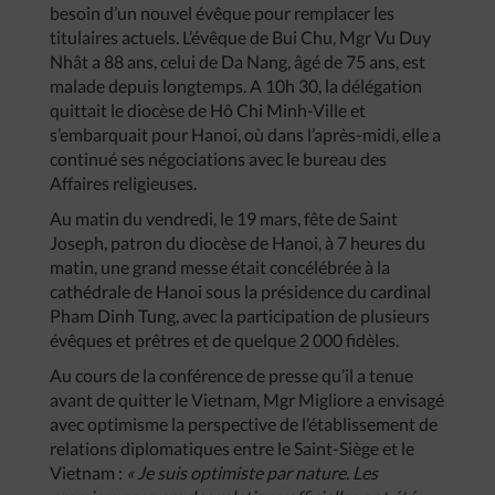
besoin d’un nouvel évêque pour remplacer les
titulaires actuels. L’évêque de Bui Chu, Mgr Vu Duy
Nhât a 88 ans, celui de Da Nang, âgé de 75 ans, est
malade depuis longtemps. A 10h 30, la délégation
quittait le diocèse de Hô Chi Minh-Ville et
s’embarquait pour Hanoi, où dans l’après-midi, elle a
continué ses négociations avec le bureau des
Affaires religieuses.
Au matin du vendredi, le 19 mars, fête de Saint
Joseph, patron du diocèse de Hanoi, à 7 heures du
matin, une grand messe était concélébrée à la
cathédrale de Hanoi sous la présidence du cardinal
Pham Dinh Tung, avec la participation de plusieurs
évêques et prêtres et de quelque 2 000 fidèles.
Au cours de la conférence de presse qu’il a tenue
avant de quitter le Vietnam, Mgr Migliore a envisagé
avec optimisme la perspective de l’établissement de
relations diplomatiques entre le Saint-Siège et le
Vietnam :
«
Je
suis
optimiste
par
nature
.
Les