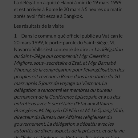
La délégation a quitté Hanoi à midi le 19 mars 1999
et est arrivée à Rome le 20 mars à 5 heures du matin
après avoir fait escale à Bangkok.
Les résultats de la visite
1 – Dans le communiqué officiel publié au Vatican le
20 mars 1999, le porte-parole du Saint-Siège, M.
Navarro Valls s’est contenté de dire : «
La
délégation
du
Saint
–
Siège
qui
comprenait
Mgr
Celestino
Migliore
,
sous
–
secrétaire
d’Etat
,
et
Mgr
Barnabé
Phuong
,
de
la
congrégation
pour
l’évangélisation
des
peuples
est
revenue
à
Rome
dans
la
matinée
du
20
mars
après
5
jours
de
voyage
au
Vietnam
.
La
délégation
a
rencontré
les
membres
du
bureau
permanent
de
la
Conférence
épiscopale
et
a
eu
des
entretiens
avec
le
secrétaire
d’Etat
aux
Affaires
étrangères
,
M
.
Nguyên
Di
Niên
et
M
.
Lê
Quang
Vinh
,
directeur
du
Bureau
des
Affaires
religieuses
du
gouvernement
.
La
délégation
a
débattu
avec
les
autorités
de
divers
aspects
de
la
présence
et
de
la
vie
de
l’Eglise
catholique
au
Vietnam
.
Il
a
été
question