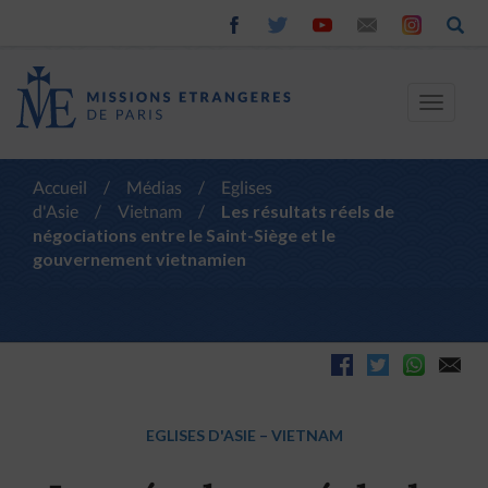
Toggle
navigat
Accueil
/
Médias
/
Eglises
d'Asie
/
Vietnam
/
Les résultats réels de
négociations entre le Saint-Siège et le
gouvernement vietnamien
EGLISES D'ASIE
–
VIETNAM