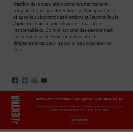
fraction de la population demande maintenant
l’organisation d’un référendum sur l’indépendance
et appelle au boycott des élections qui auront lieu le
7 juin prochain. Inquiet de cette situation, le
responsable du Comité national des élections est
arrivé sur place, le 6 mai, pour consulter les
dirigeants locaux sur la possibilité d’organiser ce
vote.