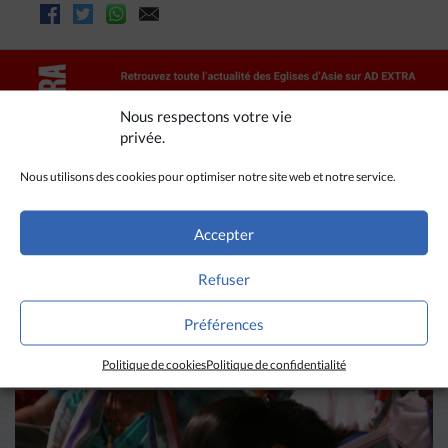
Nous respectons votre vie
privée.
Nous utilisons des cookies pour optimiser notre site web et notre service.
Accepter
A LIRE AUSSI
Refuser
Préférences
Politique de cookies
Politique de confidentialité