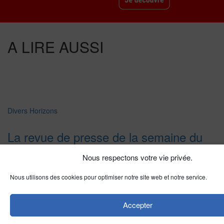
A LIRE AUSSI
Divers Horizons
La revue de presse de la semaine du
18 mars
Nous respectons votre vie privée.
Nous utilisons des cookies pour optimiser notre site web et notre service.
LIRE PLUS
→
Vietnam
Accepter