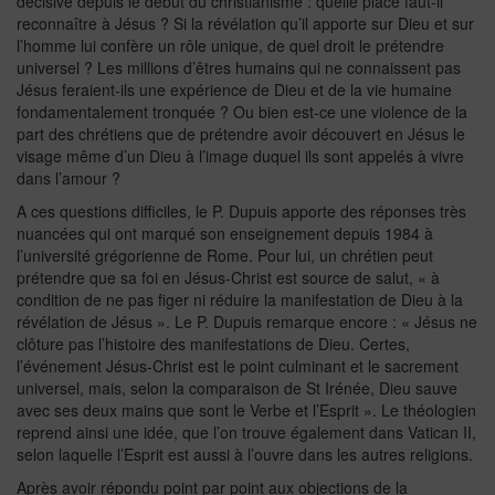
décisive depuis le début du christianisme : quelle place faut-il
reconnaître à Jésus ? Si la révélation qu’il apporte sur Dieu et sur
l’homme lui confère un rôle unique, de quel droit le prétendre
universel ? Les millions d’êtres humains qui ne connaissent pas
Jésus feraient-ils une expérience de Dieu et de la vie humaine
fondamentalement tronquée ? Ou bien est-ce une violence de la
part des chrétiens que de prétendre avoir découvert en Jésus le
visage même d’un Dieu à l’image duquel ils sont appelés à vivre
dans l’amour ?
A ces questions difficiles, le P. Dupuis apporte des réponses très
nuancées qui ont marqué son enseignement depuis 1984 à
l’université grégorienne de Rome. Pour lui, un chrétien peut
prétendre que sa foi en Jésus-Christ est source de salut, « à
condition de ne pas figer ni réduire la manifestation de Dieu à la
révélation de Jésus ». Le P. Dupuis remarque encore : « Jésus ne
clôture pas l’histoire des manifestations de Dieu. Certes,
l’événement Jésus-Christ est le point culminant et le sacrement
universel, mais, selon la comparaison de St Irénée, Dieu sauve
avec ses deux mains que sont le Verbe et l’Esprit ». Le théologien
reprend ainsi une idée, que l’on trouve également dans Vatican II,
selon laquelle l’Esprit est aussi à l’ouvre dans les autres religions.
Après avoir répondu point par point aux objections de la