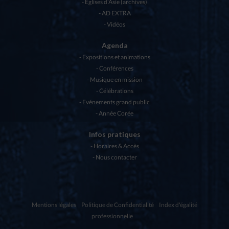
Eglises d’Asie (archives)
AD EXTRA
Vidéos
Agenda
Expositions et animations
Conférences
Musique en mission
Célébrations
Evénements grand public
Année Corée
Infos pratiques
Horaires & Accès
Nous contacter
Mentions légales
Politique de Confidentialité
Index d'égalité
professionnelle