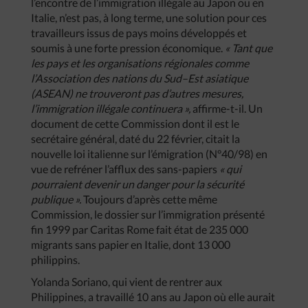
l’encontre de l’immigration illégale au Japon ou en
Italie, n’est pas, à long terme, une solution pour ces
travailleurs issus de pays moins développés et
soumis à une forte pression économique.
«
Tant
que
les
pays
et
les
organisations
régionales
comme
l’Association
des
nations
du
Sud
–
Est
asiatique
(
ASEAN
)
ne
trouveront
pas
d’autres
mesures
,
l’immigration
illégale
continuera
»,
affirme-t-il. Un
document de cette Commission dont il est le
secrétaire général, daté du 22 février, citait la
nouvelle loi italienne sur l’émigration (N°40/98) en
vue de refréner l’afflux des sans-papiers
«
qui
pourraient
devenir
un
danger
pour
la
sécurité
publique
».
Toujours d’après cette même
Commission, le dossier sur l’immigration présenté
fin 1999 par Caritas Rome fait état de 235 000
migrants sans papier en Italie, dont 13 000
philippins.
Yolanda Soriano, qui vient de rentrer aux
Philippines, a travaillé 10 ans au Japon où elle aurait