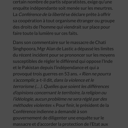
certain nombre de partis séparatistes, exige qu’une
enquête indépendante soit menée sur les meurtres.
La
Conférence
de
la
liberté
se déclare prête à offrir
sa coopération à tout organisme étranger ou groupe
des droits de l’homme qui viendrait sur place pour
faire toute la lumière sur ces faits.
Dans son commentaire sur le massacre de Chati
Singhpoora, Mgr Alan de Lastic a dépassé les limites
du récent incident pour se prononcer sur les moyens
susceptibles de régler le différend qui oppose l’Inde
et le Pakistan depuis l’indépendance et qui a
provoqué trois guerres en 53 ans.
«
Rien
ne
pourra
s’accomplir
,
a-t-il dit,
dans
la
violence
et
le
terrorisme
(…
).
Quelles
que
soient
les
différences
d’opinions
concernant
le
territoire
,
la
religion
ou
l’idéologie
,
aucun
problème
ne
sera
réglé
par
des
méthodes
violentes
».
Pour finir, le président de la
Conférence indienne a demandé à son
gouvernement de diligenter une enquête sur le
massacre et d’accorder la protection de l’Etat aux