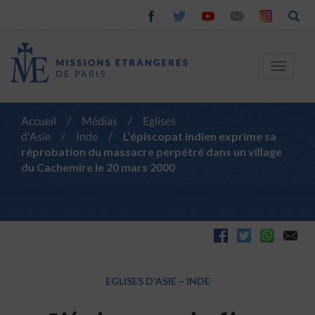
Toggle
navigat
Accueil
/
Médias
/
Eglises
d'Asie
/
Inde
/
L’épiscopat indien exprime sa
réprobation du massacre perpétré dans un village
du Cachemire le 20 mars 2000
EGLISES D'ASIE
–
INDE