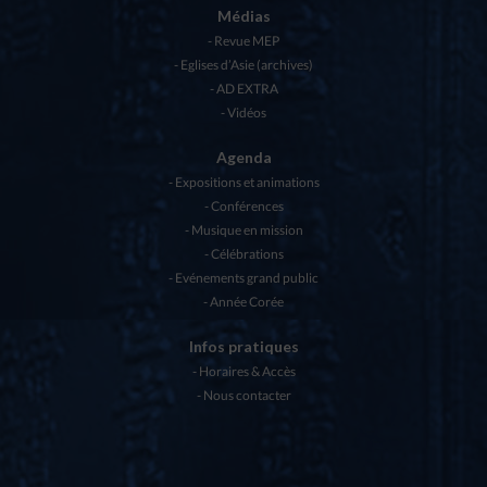
Médias
Revue MEP
Eglises d’Asie (archives)
AD EXTRA
Vidéos
Agenda
Expositions et animations
Conférences
Musique en mission
Célébrations
Evénements grand public
Année Corée
Infos pratiques
Horaires & Accès
Nous contacter