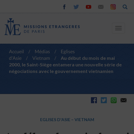
Toggle
navigat
Accueil
/
Médias
/
Eglises
d'Asie
/
Vietnam
/
Au début du mois de mai
2000, le Saint-Siège entamera une nouvelle série de
négociations avec le gouvernement vietnamien
EGLISES D'ASIE
–
VIETNAM