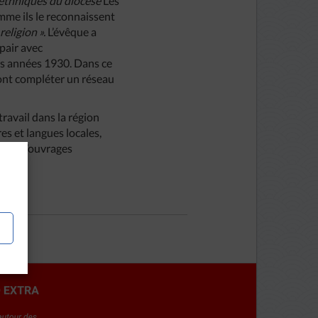
ethniques
du
diocèse
Les
mme ils le reconnaissent
r
religion
».
L’évêque a
 pair avec
les années 1930. Dans ce
ont compléter un réseau
travail dans la région
s et langues locales,
nombre d’ouvrages