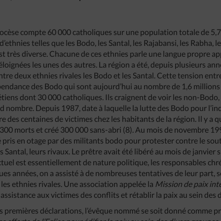
diocèse compte 60 000 catholiques sur une population totale de 5,7 
thnies telles que les Bodo, les Santal, les Rajabansi, les Rabha, le
st très diverse. Chacune de ces ethnies parle une langue propre ap
éloignées les unes des autres. La région a été, depuis plusieurs ann
re deux ethnies rivales les Bodo et les Santal. Cette tension entr
dépendance des Bodo qui sont aujourd’hui au nombre de 1,6 millions
étiens dont 30 000 catholiques. Ils craignent de voir les non-Bodo, 
d nombre. Depuis 1987, date à laquelle la lutte des Bodo pour l’i
e des centaines de victimes chez les habitants de la région. Il y a 
de 300 morts et créé 300 000 sans-abri (8). Au mois de novembre 199
é pris en otage par des militants bodo pour protester contre le sout
s Santal, leurs rivaux. Le prêtre avait été libéré au mois de janvier 
ctuel est essentiellement de nature politique, les responsables chr
ques années, on a assisté à de nombreuses tentatives de leur part, 
les ethnies rivales. Une association appelée la
Mission
de
paix
int
assistance aux victimes des conflits et rétablir la paix au sein des 
 premières déclarations, l’évêque nommé se soit donné comme pr