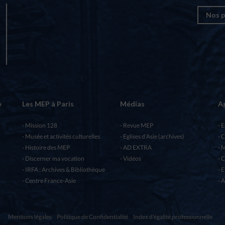
Nos p
e
Les MEP à Paris
Médias
A
Mission 128
Revue MEP
E
Musée et activités culturelles
Eglises d’Asie (archives)
C
Histoire des MEP
AD EXTRA
M
Discerner ma vocation
Vidéos
C
IRFA : Archives & Bibliothèque
E
Centre France-Asie
A
Mentions légales
Politique de Confidentialité
Index d'égalité professionnelle