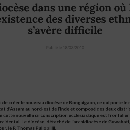
iocèse dans une région où 
xistence des diverses eth
s’avère difficile
Publié le 18/03/2010
nt de créer le nouveau diocèse de Bongaigaon, ce qui porte l
’Etat d’Assam au nord-est de l’Inde et composé des deux distr
de cette nouvelle circonscription ecclésiastique est frontalie
cidental. Le diocèse, détaché de l’archidiocèse de Guwahati, 
r, le P. Thomas Pullopillil.