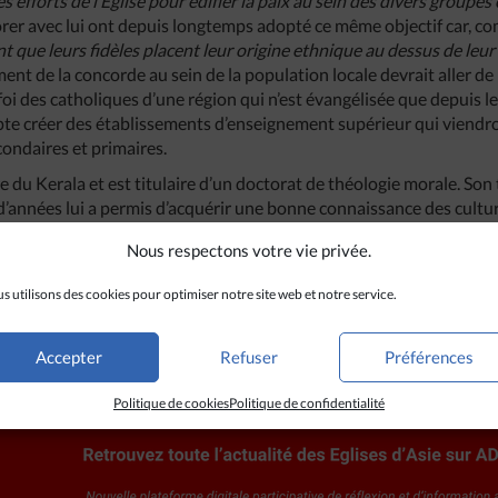
es
efforts
de
l’Eglise
pour
édifier
la
paix
au
sein
des
divers
groupes
orer avec lui ont depuis longtemps adopté ce même objectif car, co
nt
que
leurs
fidèles
placent
leur
origine
ethnique
au
dessus
de
leu
ent de la concorde au sein de la population locale devrait aller de
foi des catholiques d’une région qui n’est évangélisée que depuis 
pte créer des établissements d’enseignement supérieur qui viendr
condaires et primaires.
re du Kerala et est titulaire d’un doctorat de théologie morale. Son 
’années lui a permis d’acquérir une bonne connaissance des culture
, l’assami, le sadri, le santali, le bodo. Il est l’auteur d’un certain 
Nous respectons votre vie privée.
onales où il a été appelé à travailler.
s utilisons des cookies pour optimiser notre site web et notre service.
Accepter
Refuser
Préférences
Politique de cookies
Politique de confidentialité