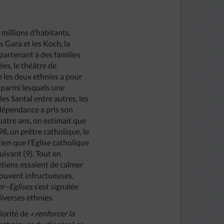
millions d’habitants.
s Gara et les Koch, la
partenant à des familles
ées, le théâtre de
e les deux ethnies a pour
 parmi lesquels une
les Santal entre autres, les
ndépendance a pris son
quatre ans, on estimait que
8, un prêtre catholique, le
ien que l’Eglise catholique
suivant (9). Tout en
étiens essaient de calmer
souvent infructueuses,
er
–
Eglises
s’est signalée
diverses ethnies.
iorité de
«
renforcer
la