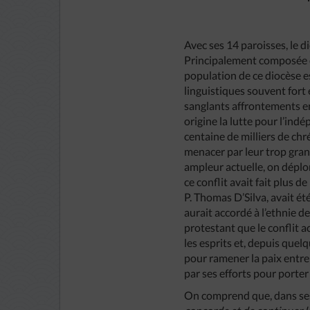
Avec ses 14 paroisses, le 
Principalement composée d’e
population de ce diocèse e
linguistiques souvent fort 
sanglants affrontements ent
origine la lutte pour l’in
centaine de milliers de chr
menacer par leur trop gran
ampleur actuelle, on déplor
ce conflit avait fait plus 
P. Thomas D’Silva, avait ét
aurait accordé à l’ethnie de
protestant que le conflit a
les esprits et, depuis quel
pour ramener la paix entre 
par ses efforts pour porter 
On comprend que, dans ses