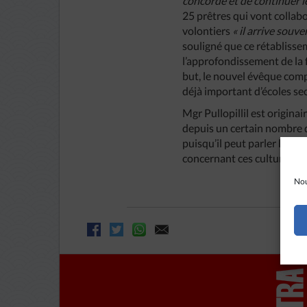
concorde
et
de
continuer
l
25 prêtres qui vont collab
volontiers
«
il
arrive
souve
souligné que ce rétablissem
l’approfondissement de la 
but, le nouvel évêque com
déjà important d’écoles se
Mgr Pullopillil est originai
depuis un certain nombre d
puisqu’il peut parler l’hindi
concernant ces cultures régi
Nou