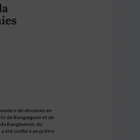
la
nies
e nombre de diocèses en
icts de Bongaigaon et de
r du Bangladesh, du
a été confié à un prêtre