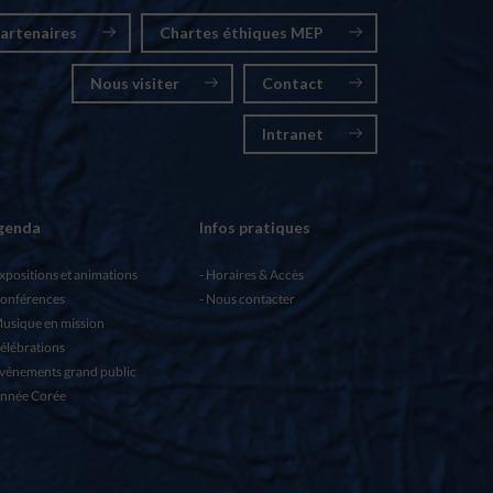
artenaires
Chartes éthiques MEP
Nous visiter
Contact
Intranet
genda
Infos pratiques
xpositions et animations
Horaires & Accès
onférences
Nous contacter
usique en mission
élébrations
vénements grand public
nnée Corée