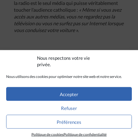
la radio est le seul média qui puisse véritablement
toucher l’audience catholique :
«
Même
si
vous
avez
accès
aux
autres
médias
,
vous
ne
regardez
pas
la
télévision
ou
vous
ne
surfez
pas
sur
Internet
lorsque
vous
conduisez
votre
voiture
».
Nous respectons votre vie
privée.
Nous utilisons des cookies pour optimiser notre site web et notre service.
Accepter
Refuser
Préférences
Politique de cookies
Politique de confidentialité