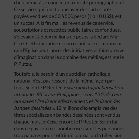
chercherait à se connecter à un site pornographique.
Ce service, qui fonctionne avec des cartes pré-
payées vendues de 50 à 500 pesos (1 à 10 US$), est
un succès. A la fin mai, les revenus de ce service,
souscriptions et recettes publicitaires confondues,
s’élevaient à deux millions de pesos, a déclaré Mgr
Cruz. Cette initiative et son relatif succès montrent
que l’Eglise peut lancer des initiatives et faire preuve
d’imagination dans le domaine des médias, estime le
P. Putzu.
Toutefois, le besoin d’un quotidien catholique
national n’est pas ressenti de la même façon par
tous. Selon le P. Reuter,
«
si
le
taux
d’alphabétisation
atteint
les
85
%
aux
Philippines
,
seuls
15
%
de
ceux
qui
savent
lire
lisent
effectivement
,
et
ils
lisent
des
bandes
dessinées
».
12 millions d’exemplaires des
titres spécialisés en bandes dessinées sont vendus
chaque mois, précise encore le P. Reuter. Selon lui,
dans ce pays où très nombreuses sont les personnes
trop pauvres pour s’offrir un journal ou la télévision,