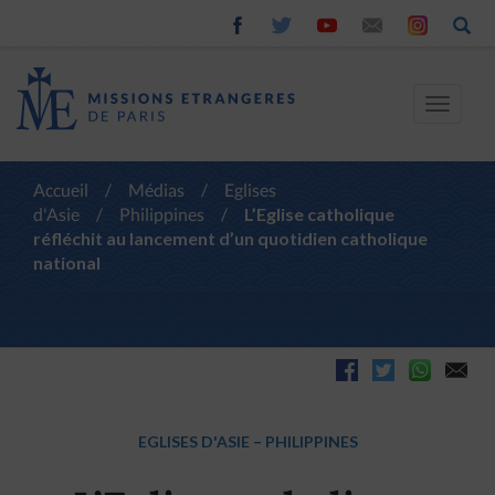
Toggle
navigat
Accueil
/
Médias
/
Eglises
d'Asie
/
Philippines
/
L’Eglise catholique
réfléchit au lancement d’un quotidien catholique
national
EGLISES D'ASIE
–
PHILIPPINES