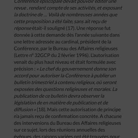
Conférence
épiscopale
devait
pouvoir
éditer
une
revue
,
rendant
compte
de
ses
activités
,
et
exposant
la
doctrine
de
…
Voilà
de
nombreuses
années
que
cette
proposition
a
été
faite
,
sans
ait
reçu
de
réponse
était-il souligné (17). Une réponse fut
donnée à cette demande dès l’année suivante dans
une lettre adressée au cardinal, président de la
Conférence, par le Bureau des Affaires religieuses
(Lettre n° 32GCP du 2 février 1996). L’autorisation
venait du plus haut niveau et était formulée avec
précision :
«
Le
chef
du
gouvernement
donne
son
accord
pour
autoriser
la
Conférence
à
publier
un
bulletin
trimestriel
à
contenu
religieux
,
où
seront
exposées
des
questions
religieuses
et
morales
.
La
publication
de
ce
bulletin
devra
observer
la
législation
de
en
matière
de
publication
et
de
diffusion
»
(18). Mais cette autorisation de principe
n’a jamais reçu de confirmation concrète. A chacune
des intervenions du Bureau des Affaires religieuses
sur ce sujet, lors des réunions annuelles des
évêques, des raisons variées ont été trouvées pour