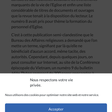
marquants de la vie de l’Eglise et enfin une liste
considérable de titres de documents et ouvrages
que la revue tenait à la disposition du lecteur. Le
numéro 8 avait pris pour thème la formation du
personnel d’Eglise.
C’est à cette publication semi-clandestine que le
Bureau des Affaires religieuses a demandé que l’on
mette un terme, signifiant par là qu’elle ne
bénéficiait d’aucun accord, même tacite, des
autorités. Cependant, depuis quelques jours, on
peut consulter sur Internet, au site de la Conférence
épiscopale du Vietnam, un numéro 9 du bulletin
Hiêp
Thông
, composé de 300 pages consacrées à
l’éducation du laïcat, sans doute composé et diffusé
Nous respectons votre vie
avant la dernière intervention du Bureau des
privée.
Affaires religieuses.
Nous utilisons des cookies pour optimiser notre site web et notre service.
Accepter