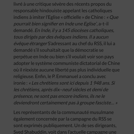
livré à une critique sévère des récents propos du
responsable hindouiste appelant les catholiques
indiens à imiter l’Eglise « officielle » de Chine :
«
Que
pourrait
bien
signifier
en
Inde
une
Eglise
‘, a-t-il
demandé.
En
Inde
,
il
y
a
145
diocèses
catholiques
,
tous
dirigés
par
des
évêques
indiens
.
Il
a
aucun
évêque
étranger
S’adressant au chef du RSS, il lui a
demandé s’il souhaitait que la démocratie se
perpétue en Inde ou bien s’il voulait voir son pays
adopter le système communiste dictatorial de Chine
où il n’existe aucune liberté pas plus individuelle que
religieuse. Enfin, le P. Emmanuel a conclu avec
ironie :
«
Les
chrétiens
sont
ici
depuis
1
948
ans
.
Si
les
chrétiens
,
après
dix
–
neuf
siècles
et
demi
de
présence
,
ne
sont
pas
encore
indiens
,
ils
ne
le
deviendront
certainement
pas
à
groupe
fasciste
…
»
Les représentants de la communauté musulmane
également concernée par la campagne du RSS se
sont exprimés publiquement. Un de ses dirigeants,
Syed Shabuddin, voit dans l’actuelle campagne une