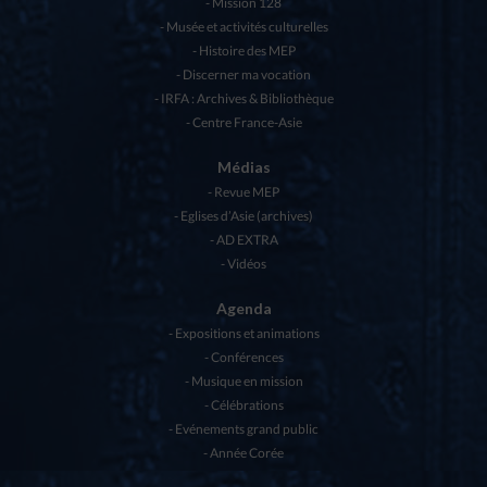
Mission 128
Musée et activités culturelles
Histoire des MEP
Discerner ma vocation
IRFA : Archives & Bibliothèque
Centre France-Asie
Médias
Revue MEP
Eglises d’Asie (archives)
AD EXTRA
Vidéos
Agenda
Expositions et animations
Conférences
Musique en mission
Célébrations
Evénements grand public
Année Corée