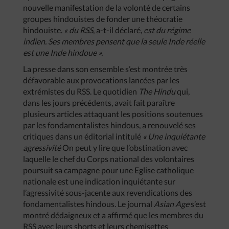
nouvelle manifestation de la volonté de certains
groupes hindouistes de fonder une théocratie
hindouiste.
«
du
RSS
, a-t-il déclaré,
est
du
régime
indien
.
Ses
membres
pensent
que
la
seule
Inde
réelle
est
une
Inde
hindoue
».
La presse dans son ensemble s’est montrée très
défavorable aux provocations lancées par les
extrémistes du RSS. Le quotidien
The
Hindu
qui,
dans les jours précédents, avait fait paraître
plusieurs articles attaquant les positions soutenues
par les fondamentalistes hindous, a renouvelé ses
critiques dans un éditorial intitulé
«
Une
inquiétante
agressivité
On peut y lire que l’obstination avec
laquelle le chef du Corps national des volontaires
poursuit sa campagne pour une Eglise catholique
nationale est une indication inquiétante sur
l’agressivité sous-jacente aux revendications des
fondamentalistes hindous. Le journal
Asian
Age
s’est
montré dédaigneux et a affirmé que les membres du
RSS avec leurs shorts et leurs chemisettes