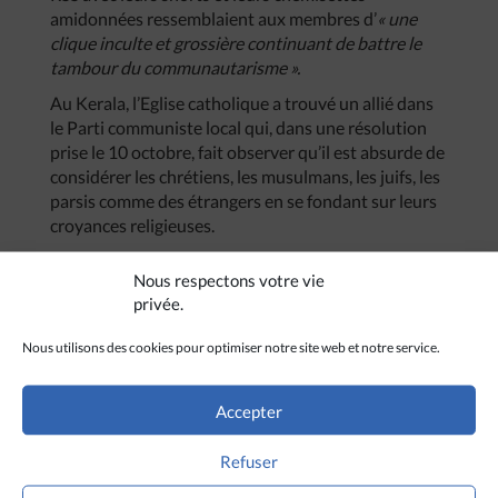
amidonnées ressemblaient aux membres d’
«
une
clique
inculte
et
grossière
continuant
de
battre
le
tambour
du
communautarisme
».
Au Kerala, l’Eglise catholique a trouvé un allié dans
le Parti communiste local qui, dans une résolution
prise le 10 octobre, fait observer qu’il est absurde de
considérer les chrétiens, les musulmans, les juifs, les
parsis comme des étrangers en se fondant sur leurs
croyances religieuses.
Nous respectons votre vie
privée.
Nous utilisons des cookies pour optimiser notre site web et notre service.
Accepter
Refuser