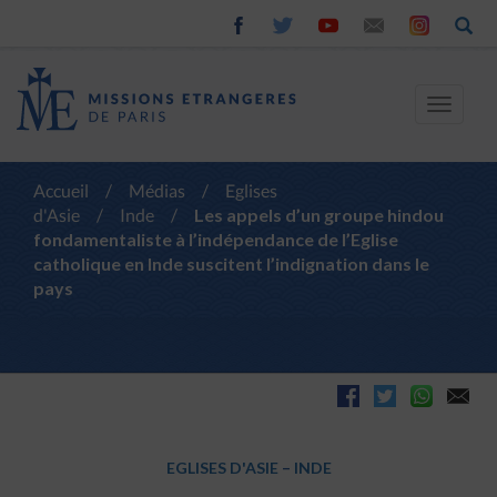
Toggle
navigat
Accueil
/
Médias
/
Eglises
d'Asie
/
Inde
/
Les appels d’un groupe hindou
fondamentaliste à l’indépendance de l’Eglise
catholique en Inde suscitent l’indignation dans le
pays
EGLISES D'ASIE
–
INDE