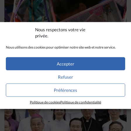
Nous respectons votre vie
privée.
Nous utilisons des cookies pour optimiser notre site web et notre service.
DIVERS HORIZONS
Accepter
La revue de presse de la
Refuser
semaine du 18 mars
Préférences
Politique de cookies
Politique de confidentialité
LIRE PLUS
→