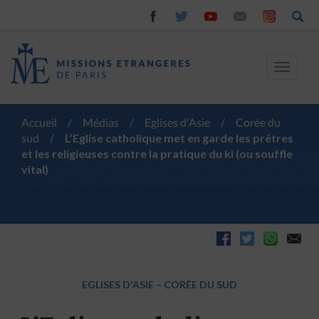
Toggle
navigat
Accueil
/
Médias
/
Eglises d'Asie
/
Corée du
sud
/
L’Eglise catholique met en garde les prêtres
et les religieuses contre la pratique du ki (ou souffle
vital)
EGLISES D'ASIE
–
CORÉE DU SUD