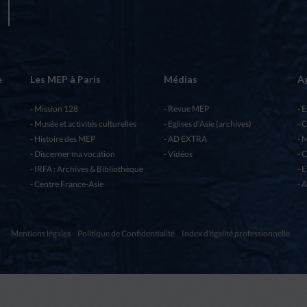
e
Les MEP à Paris
Médias
A
Mission 128
Revue MEP
E
Musée et activités culturelles
Eglises d’Asie (archives)
C
Histoire des MEP
AD EXTRA
M
Discerner ma vocation
Vidéos
C
IRFA : Archives & Bibliothèque
E
Centre France-Asie
A
Mentions légales
Politique de Confidentialité
Index d'égalité professionnelle