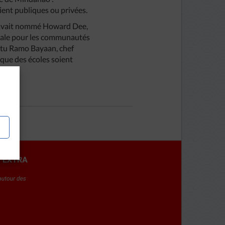
oient publiques ou privées.
e avait nommé Howard Dee,
onale pour les communautés
Datu Ramo Bayaan, chef
que des écoles soient