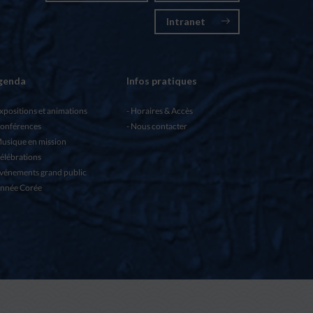
Intranet
genda
Infos pratiques
xpositions et animations
Horaires & Accès
onférences
Nous contacter
usique en mission
élébrations
vénements grand public
nnée Corée