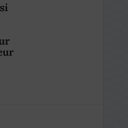
si
ur
eur