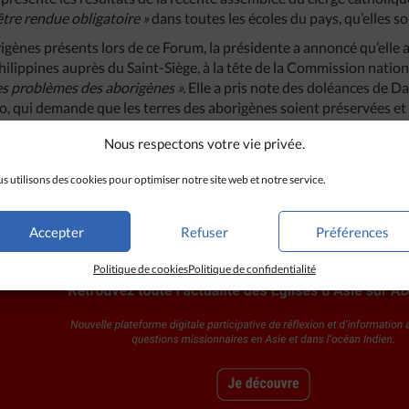
 être rendue obligatoire »
dans toutes les écoles du pays, qu’elles s
igènes présents lors de ce Forum, la présidente a annoncé qu’ell
ilippines auprès du Saint-Siège, à la tête de la Commission nati
 les problèmes des aborigènes ».
Elle a pris note des doléances de 
 qui demande que les terres des aborigènes soient préservées et 
ants.
Nous respectons votre vie privée.
s utilisons des cookies pour optimiser notre site web et notre service.
Accepter
Refuser
Préférences
Politique de cookies
Politique de confidentialité