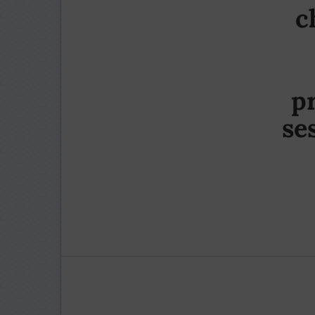
c
p
se