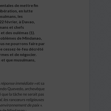
ntales de mettre fin
bération, en lutte
sulmans, les
22 février, à Davao,
mans et chefs
et des oulémas (1).
 problèmes de Mindanao,
nous ne pourrons faire par
Le cessez-le-feu décrété
armes et de négocier.
ns et que musulmans,
a réponse immédiate »
et sa
ndo Quevedo, archevêque
 que la tâche ne serait pas
, les rancœurs religieuses
 environnement de paix ».
ue de Mindanao :