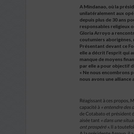
A Mindanao, où la prési
unilatéralement aux opér
depuis plus de 30 ans p
responsables religieux o
Gloria Arroyo a rencont
coutumiers aborigènes, 
Présentant devant ce Fo
elle a décrit l’esprit qu
manque de moyens financi
par elle a pour objectif 
« Ne nous encombrons pas
nous avons une alliance 
Réagissant à ces propos, M
capacité à
« entendre des 
de Cotabato et président d
aisée tant
« dans une situa
ont prospéré ».
Il a toutef
A la présidente Arroyo, il 