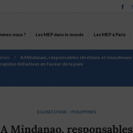
mmes-nous ?
Les MEP dans le monde
Les MEP à Paris
pines
/
A Mindanao, responsables chrétiens et musulmans 
rapides initiatives en faveur de la paix
EGLISES D'ASIE
–
PHILIPPINES
A Mindanao, responsables