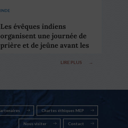
INDE
Les évêques indiens
organisent une journée de
prière et de jeûne avant les
élections nationales
LIRE PLUS
→
artenaires
Chartes éthiques MEP
Nous visiter
Contact