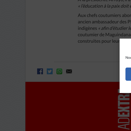
« l’éducation à la paix doit
Aux chefs coutumiers abor
ancien ambassadeur des Ph
indigènes
« afin d’étudier
coutumier de Maguindanao,
construites pour leurs enf
Nou