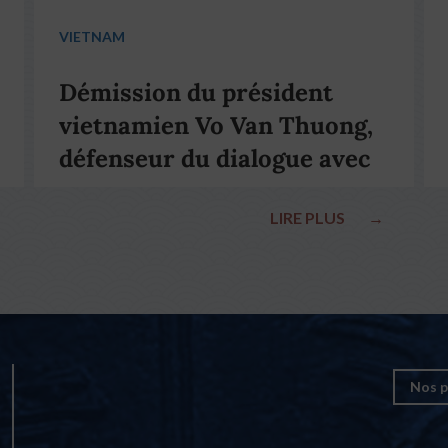
VIETNAM
Démission du président
vietnamien Vo Van Thuong,
défenseur du dialogue avec
le pape François
LIRE PLUS
→
Nos p