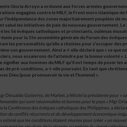
dente Gloria Arroyo a ordonné aux forces armées gouverneme
ations engagées contre le MILF, le Front moro islamique de li
our l’indépendance des zones majoritairement peuplées de mu
nt salué les initiatives de paix du nouveau gouvernement. Le 
ré les 56 évêques catholiques et protestants, oulémas musul
réunis pour la 15e assemblée générale du Forum des évêques 
rum les personnalités qu’elle a choisies pour s’occuper des
i anime son gouvernement. Ainsi a-t-elle déclaré que « ce que 
ers, nous essaierons de l’atteindre par la bonne volonté ». 
de signifier aux hommes du MILF qu’il est temps de poser les 
 de pré-conditions, a-t-elle poursuivi. En tant que chrétie
avec Dieu (pour promouvoir la vie et l’homme) ».
gr Dinualdo Gutierrez, de Marbel, a félicité la présidente pour
« s
demandes qui sont raisonnables et bonnes pour le pays ».
Mgr Orla
e la Conférence des évêques catholiques des Philippines, a déclaré
tion de conflits récurrents et de développement économique inégal
ois estimé que les conditions étaient réunies pour créer
« un nouvel
a présenté les résultats de la récente assemblée du clergé catholiq