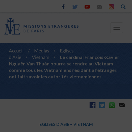
Toggle
navigat
Accueil
/
Médias
/
Eglises
d'Asie
/
Vietnam
/
Le cardinal François-Xavier
Nguyên Van Thuân pourra se rendre au Vietnam
comme tous les Vietnamiens résidant à l’étranger,
ont fait savoir les autorités vietnamiennes
EGLISES D'ASIE
–
VIETNAM