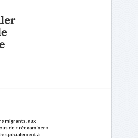
ler
de
e
rs migrants, aux
ous de « réexaminer »
rée spécialement à