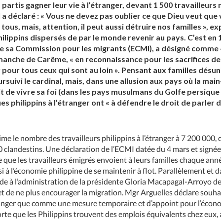
s partis gagner leur vie à l’étranger, devant 1 500 travailleurs
al a déclaré : « Vous ne devez pas oublier ce que Dieu veut que 
ous, mais, attention, il peut aussi détruire nos familles », e
philippins dispersés de par le monde revenir au pays. C’est en 
s de sa Commission pour les migrants (ECMI), a désigné comm
manche de Carême, « en reconnaissance pour les sacrifices des
r pour tous ceux qui sont au loin ». Pensant aux familles désuni
ursuivi le cardinal, mais, dans une allusion aux pays où la m
oit de vivre sa foi (dans les pays musulmans du Golfe persiqu
ues philippins à l’étranger ont « à défendre le droit de parler 
ime le nombre des travailleurs philippins à l’étranger à 7 200 000, c
0 clandestins. Une déclaration de l’ECMI datée du 4 mars et sign
que les travailleurs émigrés envoient à leurs familles chaque anné
i à l’économie philippine de se maintenir à flot. Parallèlement et
de à l’administration de la présidente Gloria Macapagal-Arroyo d
 de ne plus encourager la migration. Mgr Arguelles déclare souh
étranger que comme une mesure temporaire et d’appoint pour l’écon
orte que les Philippins trouvent des emplois équivalents chez eux,