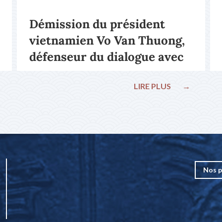
Démission du président
vietnamien Vo Van Thuong,
défenseur du dialogue avec
le pape François
LIRE PLUS
→
Nos p