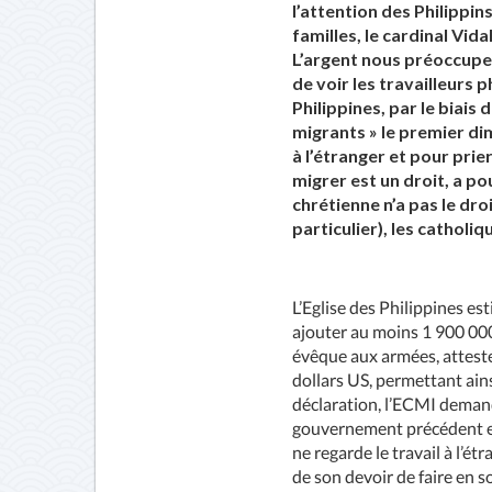
l’attention des Philippin
familles, le cardinal Vid
L’argent nous préoccupe t
de voir les travailleurs 
Philippines, par le biai
migrants » le premier di
à l’étranger et pour prie
migrer est un droit, a po
chrétienne n’a pas le dr
particulier), les catholiq
L’Eglise des Philippines est
ajouter au moins 1 900 00
évêque aux armées, atteste 
dollars US, permettant ains
déclaration, l’ECMI deman
gouvernement précédent et
ne regarde le travail à l’
de son devoir de faire en s