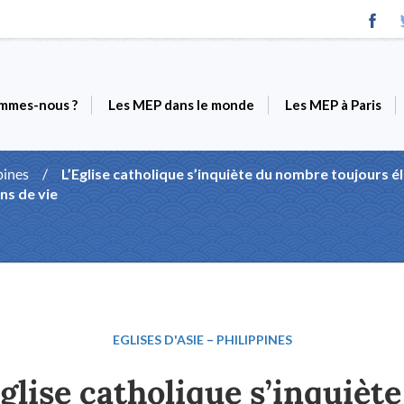
mmes-nous ?
Les MEP dans le monde
Les MEP à Paris
pines
/
L’Eglise catholique s’inquiète du nombre toujours él
ns de vie
EGLISES D'ASIE
–
PHILIPPINES
Eglise catholique s’inquiète