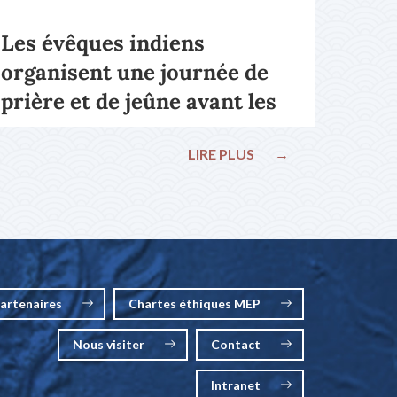
Les évêques indiens
organisent une journée de
prière et de jeûne avant les
élections nationales
LIRE PLUS
→
artenaires
Chartes éthiques MEP
Nous visiter
Contact
Intranet