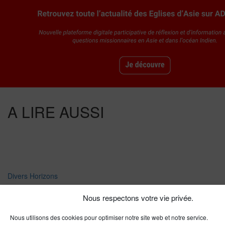
A LIRE AUSSI
Divers Horizons
Nous respectons votre vie privée.
La revue de presse de la semaine du
18 mars
Nous utilisons des cookies pour optimiser notre site web et notre service.