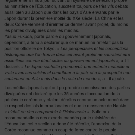
régulièrement mis à jour suivant un système de sélection propre
au ministère de l’Education, suscitent toujours de très vifs débats
aussi bien au Japon que dans les pays d’Asie envahis par le
Japon durant la première moitié du XXe siècle. La Chine et les
deux Corée viennent d’éreinter ce dernier avant-projet, du moins
les parties divulguées dans les médias.
Yasuo Fukuda, porte-parole du gouvernement japonais,
cependant, a tenu à déclarer que ce manuel ne reflétait pas la
position officielle de Tôkyô.
« Les perspectives et les conceptions
historiques que l’on trouve dans cet avant-projet ne sauraient être
assimilées comme étant celles du gouvernement japonais »,
a-t-il
déclaré.
« Le Japon souhaite promouvoir une entente mutuelle et
vraie avec ses voisins et contribuer à la paix et à la prospérité non
seulement en Asie mais dans le reste du monde »,
a-t-il ajouté.
Les médias japonais qui ont pu prendre connaissance des parties
divulguées ont déclaré que les 35 années d’occupation de la
péninsule coréenne y étaient décrites comme un acte mené dans
le respect des lois internationales et que le massacre de Nankin
« n’était en rien comparable à l’Holocauste ».
Suite aux
recommandations des experts mandés par le ministère de
l’Education, cette section a donc été réécrite, l’annexion de la
Corée reconnue comme un coup de force contre le peuple