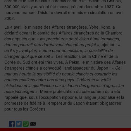
coréen et le sac de Nankin admis comme tel. Selon les Chinois,
300 000 civils y auraient été massacrés en décembre 1937. Ce
nouveau manuel d’histoire devrait être mis en circulation en avril
2002.
Le 4 avril, le ministre des Affaires étrangères, Yohei Kono, a
déclaré devant le comité des Affaires étrangères de la Chambre
des députés que
« les procédures de révision étant terminées,
rien ne pourrait être dorénavant changé au projet »,
ajoutant
«
qu’il n’y avait plus, même pour un ministre, la possibilité de
changer quoi que ce soit ».
Les réactions de la Chine et de la
Corée du Sud ont été très vives. A Pékin, le ministère des Affaires
étrangères chinois a convoqué l’ambassadeur du Japon :
« Ce
manuel heurte la sensibilité du peuple chinois et contrarie les
bonnes relations entre nos deux pays. Il déforme la vérité
historique et la glorification par le Japon des guerres d’agression
reste inchangée ».
Même protestation du côté coréen où a été
rappelé que, sous l’occupation nippone, la langue japonaise et la
promesse de fidélité à l’empereur du Japon étaient obligatoires
pour tous les Coréens.