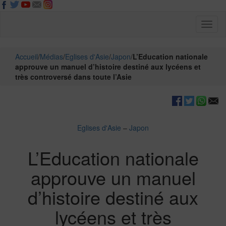
Toggl
naviga
Accueil
/
Médias
/
Eglises d'Asie
/
Japon
/
L’Education nationale
approuve un manuel d’histoire destiné aux lycéens et
très controversé dans toute l’Asie
Eglises d'Asie
–
Japon
L’Education nationale
approuve un manuel
d’histoire destiné aux
lycéens et très