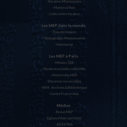
Vocation Missionnaire
Martyrs d’Asie
Lutte contre les abus
Les MEP dans le monde
Pays de mission
Témoignages Missionnaires
Volontariat
Les MEP à Paris
Mission 128
Musée et activités culturelles
Histoire des MEP
Discerner ma vocation
IRFA : Archives & Bibliothèque
Centre France-Asie
Médias
Revue MEP
Eglises d’Asie (archives)
AD EXTRA