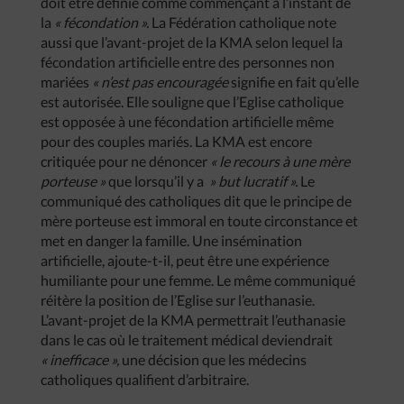
doit être définie comme commençant à l’instant de
la
« fécondation ».
La Fédération catholique note
aussi que l’avant-projet de la KMA selon lequel la
fécondation artificielle entre des personnes non
mariées
« n’est pas encouragée
signifie en fait qu’elle
est autorisée. Elle souligne que l’Eglise catholique
est opposée à une fécondation artificielle même
pour des couples mariés. La KMA est encore
critiquée pour ne dénoncer
« le recours à une mère
porteuse »
que lorsqu’il y a
» but lucratif ».
Le
communiqué des catholiques dit que le principe de
mère porteuse est immoral en toute circonstance et
met en danger la famille. Une insémination
artificielle, ajoute-t-il, peut être une expérience
humiliante pour une femme. Le même communiqué
réitère la position de l’Eglise sur l’euthanasie.
L’avant-projet de la KMA permettrait l’euthanasie
dans le cas où le traitement médical deviendrait
« inefficace »,
une décision que les médecins
catholiques qualifient d’arbitraire.