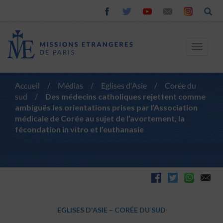
Toggle
navigat
Accueil
/
Médias
/
Eglises d'Asie
/
Corée du
sud
/
Des médecins catholiques rejettent comme
ambiguës les orientations prises par l’Association
médicale de Corée au sujet de l’avortement, la
fécondation in vitro et l’euthanasie
EGLISES D'ASIE
–
CORÉE DU SUD