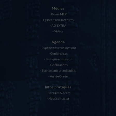
Médias
Revue MEP
Eglises d’Asie (archives)
AD EXTRA
Vidéos
Agenda
Expositions et animations
Conférences
Musique en mission
Célébrations
Evénements grand public
Année Corée
Infos pratiques
Horaires & Accès
Nous contacter