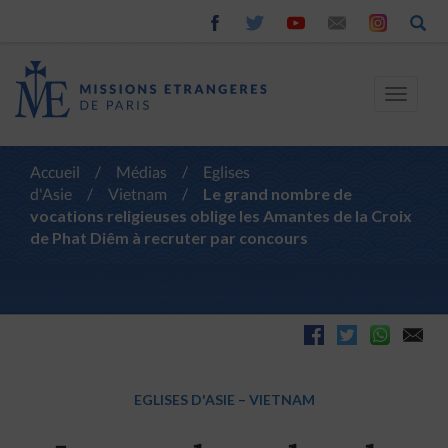
Toggle
navigat
Accueil
/
Médias
/
Eglises
d'Asie
/
Vietnam
/
Le grand nombre de
vocations religieuses oblige les Amantes de la Croix
de Phat Diêm à recruter par concours
EGLISES D'ASIE
–
VIETNAM