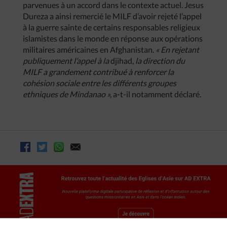
parvenues à un accord dans le contexte actuel. Jesus
Dureza a ainsi remercié le MILF d’avoir rejeté l’appel
à la guerre sainte de certains responsables religieux
islamistes dans le monde en réponse aux opérations
militaires américaines en Afghanistan.
« En rejetant
publiquement l’appel à la
djihad,
la direction du
MILF a grandement contribué à renforcer la
cohésion sociale entre les différents groupes
ethniques de Mindanao »,
a-t-il notamment déclaré.