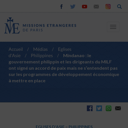
Toggle
navigat
Accueil
/
Médias
/
Eglises
d'Asie
/
Philippines
/
Mindanao : le
gouvernement philippin et les dirigeants du MILF
ont signé un accord de paix mais ne s’entendent pas
sur les programmes de développement économique
à mettre en place
EGLISES D'ASIE
–
PHILIPPINES