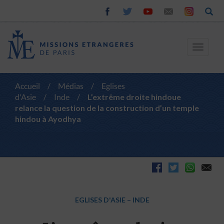
Toggle
navigat
Accueil
/
Médias
/
Eglises
d'Asie
/
Inde
/
L’extrême droite hindoue
relance la question de la construction d’un temple
hindou à Ayodhya
EGLISES D'ASIE
–
INDE