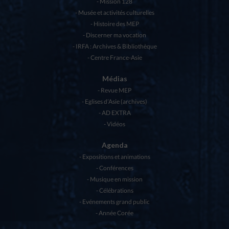
Mission 128
Musée et activités culturelles
Histoire des MEP
Discerner ma vocation
IRFA : Archives & Bibliothèque
Centre France-Asie
Médias
Revue MEP
Eglises d’Asie (archives)
AD EXTRA
Vidéos
Agenda
Expositions et animations
Conférences
Musique en mission
Célébrations
Evénements grand public
Année Corée