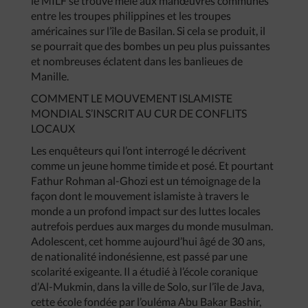
le MILF se trouve mêlé aux manœuvres communes
entre les troupes philippines et les troupes
américaines sur l’île de Basilan. Si cela se produit, il
se pourrait que des bombes un peu plus puissantes
et nombreuses éclatent dans les banlieues de
Manille.
COMMENT LE MOUVEMENT ISLAMISTE
MONDIAL S’INSCRIT AU CUR DE CONFLITS
LOCAUX
Les enquêteurs qui l’ont interrogé le décrivent
comme un jeune homme timide et posé. Et pourtant
Fathur Rohman al-Ghozi est un témoignage de la
façon dont le mouvement islamiste à travers le
monde a un profond impact sur des luttes locales
autrefois perdues aux marges du monde musulman.
Adolescent, cet homme aujourd’hui âgé de 30 ans,
de nationalité indonésienne, est passé par une
scolarité exigeante. Il a étudié à l’école coranique
d’Al-Mukmin, dans la ville de Solo, sur l’île de Java,
cette école fondée par l’ouléma Abu Bakar Bashir,