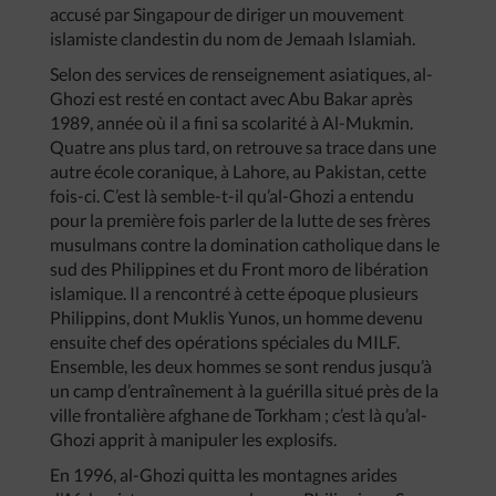
accusé par Singapour de diriger un mouvement
islamiste clandestin du nom de Jemaah Islamiah.
Selon des services de renseignement asiatiques, al-
Ghozi est resté en contact avec Abu Bakar après
1989, année où il a fini sa scolarité à Al-Mukmin.
Quatre ans plus tard, on retrouve sa trace dans une
autre école coranique, à Lahore, au Pakistan, cette
fois-ci. C’est là semble-t-il qu’al-Ghozi a entendu
pour la première fois parler de la lutte de ses frères
musulmans contre la domination catholique dans le
sud des Philippines et du Front moro de libération
islamique. Il a rencontré à cette époque plusieurs
Philippins, dont Muklis Yunos, un homme devenu
ensuite chef des opérations spéciales du MILF.
Ensemble, les deux hommes se sont rendus jusqu’à
un camp d’entraînement à la guérilla situé près de la
ville frontalière afghane de Torkham ; c’est là qu’al-
Ghozi apprit à manipuler les explosifs.
En 1996, al-Ghozi quitta les montagnes arides