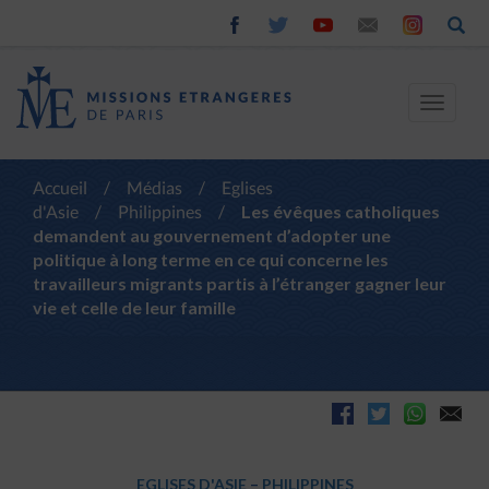
Toggle
navigat
Accueil
/
Médias
/
Eglises
d'Asie
/
Philippines
/
Les évêques catholiques
demandent au gouvernement d’adopter une
politique à long terme en ce qui concerne les
travailleurs migrants partis à l’étranger gagner leur
vie et celle de leur famille
EGLISES D'ASIE
–
PHILIPPINES