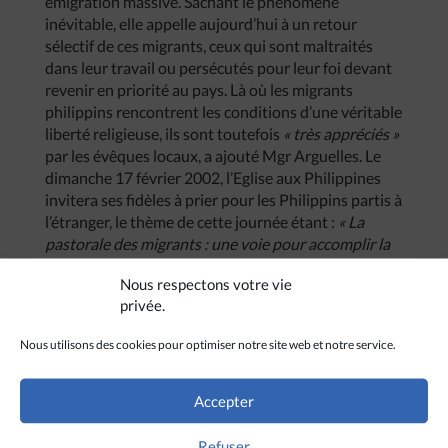
émigration massive. Sachant le phénomène
inévitable, elle appelle aujourd’hui à un retour
sélectif de ces migrants, ceux qui sont maltraités
dans leur travail ou persécutés pour leur foi devant
revenir en priorité au pays. Là où les migrants
philippins rencontrent les conditions d’une véritable
liberté religieuse, ils sont toutefois
« très appréciés »
par les évêques locaux, a ajouté Mgr Arguelles. Le
dimanche 17 février 2002, l’Eglise aux Philippines
invitera ses fidèles à prier pour les Philippins partis à
l’étranger, le thème de cette journée étant :
« La
pastorale des migrants : une voie pour accomplir la
mission de l’Eglise aujourd’hui ».
Nous respectons votre vie
privée.
Nous utilisons des cookies pour optimiser notre site web et notre service.
Accepter
Refuser