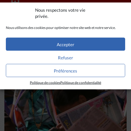
Nous respectons votre vie
privée.
Nous utilisons des cookies pour optimiser notre site web et notre service.
A LIRE AUSSI
Accepter
Refuser
Préférences
Politique de cookies
Politique de confidentialité