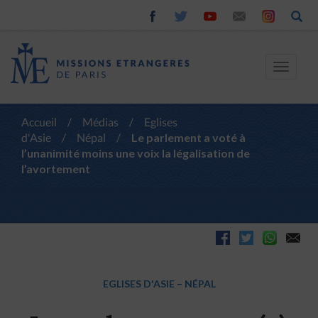
Toggle
navigat
Accueil
/
Médias
/
Eglises
d'Asie
/
Népal
/
Le parlement a voté à
l’unanimité moins une voix la légalisation de
l’avortement
EGLISES D'ASIE
–
NÉPAL