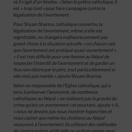
et il s’agit d’un hindou. »
Selon le prêtre catholique, il
est
« trop tard »
pour faire campagne contre la
légalisation de l’avortement.
Pour Shyam Sharma, catholique convertie, la
légalisation de l’avortement, même si elle est
regrettable, ne changera malheureusement pas
grand-chose à la situation actuelle
« où chacun sait
que l’avortement est pratiqué quasi-ouvertement ».
« Il est très difficile pour une femme au Népal de
respecter l’interdit de l’avortement et de garder un
ftus non désiré par le père, tout particulièrement si
elle n’est pas mariée »,
ajoute Shyam Sharma.
Selon un responsable de l’Eglise catholique, qui a
tenu à préserver l’anonymat, de nombreux
catholiques au Népal
« ne réalisent pas la gravité du
crime qu’est un avortement »
et pourtant, ajoute-t-il,
« nous ne devons pas nous montrer hypocrites et
nous cacher que même les chrétiens au Népal
recourent à l’avortement. Ils utilisent des méthodes
de contraception artificielle ou se font opérer pour