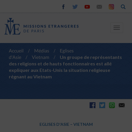
Toggle
navigat
Accueil
/
Médias
/
Eglises
d'Asie
/
Vietnam
/
Un groupe de représentants
des religions et de hauts fonctionnaires est allé
expliquer aux Etats-Unis la situation religieuse
régnant au Vietnam
EGLISES D'ASIE
–
VIETNAM