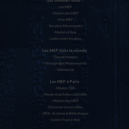
Qui sommes-nous ?
Les MEP
Histoire des MEP
Actu MEP
Vocation Missionnaire
Martyrs d’Asie
Lutte contre les abus
Les MEP dans le monde
Pays de mission
Témoignages Missionnaires
Volontariat
Les MEP à Paris
Mission 128
Musée et activités culturelles
Histoire des MEP
Discerner ma vocation
IRFA : Archives & Bibliothèque
Centre France-Asie