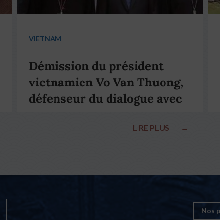
VIETNAM
Démission du président
vietnamien Vo Van Thuong,
défenseur du dialogue avec
le pape François
LIRE PLUS
→
Nos p