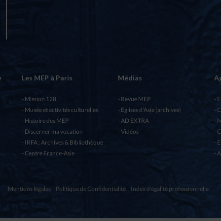
e
Les MEP à Paris
Médias
A
Mission 128
Revue MEP
E
Musée et activités culturelles
Eglises d’Asie (archives)
C
Histoire des MEP
AD EXTRA
M
Discerner ma vocation
Vidéos
C
IRFA : Archives & Bibliothèque
E
Centre France-Asie
A
Mentions légales
Politique de Confidentialité
Index d'égalité professionnelle