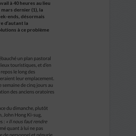
vail à 40 heures au lieu
mars dernier (1), la
week-ends, désormais
e d’autant la
solutions à ce problème
 ébauché un plan pastoral
ieux touristiques, et d’en
 repos le long des
queraient leur emplacement.
te semaine de cinq jours au
tion des anciens oratoires
tance du dimanche, plutôt
n, John Hong Ki-sug,
s :
« Il nous faut rendre
mé quant à lui ne pas
e de personnel et pénurie