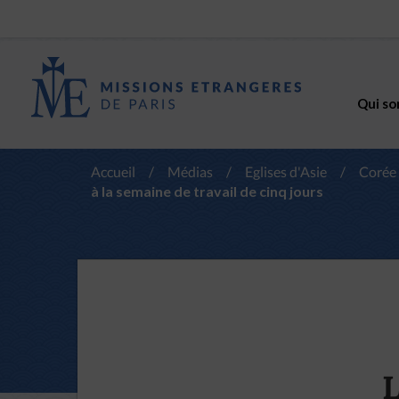
Qui so
Accueil
/
Médias
/
Eglises d'Asie
/
Corée
à la semaine de travail de cinq jours
L