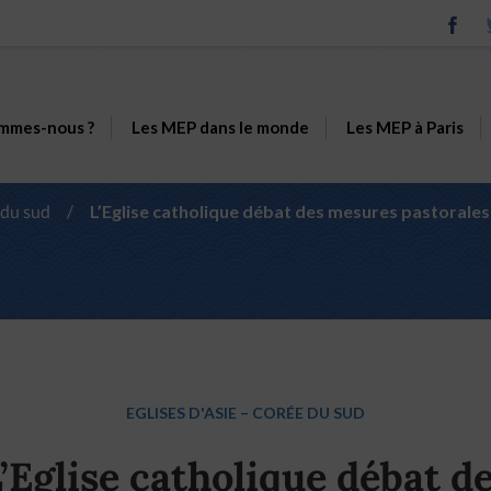
mmes-nous ?
Les MEP dans le monde
Les MEP à Paris
 du sud
/
L’Eglise catholique débat des mesures pastorale
EGLISES D'ASIE
–
CORÉE DU SUD
’Eglise catholique débat d