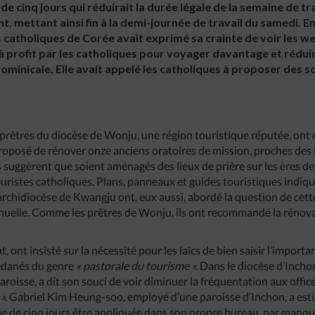
de cinq jours qui réduirait la durée légale de la semaine de tra
, mettant ainsi fin à la demi-journée de travail du samedi. En 
catholiques de Corée avait exprimé sa crainte de voir les 
 à profit par les catholiques pour voyager davantage et réduir
dominicale. Elle avait appelé les catholiques à proposer des 
 prêtres du diocèse de Wonju, une région touristique réputée, ont
proposé de rénover onze anciens oratoires de mission, proches des l
 suggèrent que soient aménagés des lieux de prière sur les ères de
ouristes catholiques. Plans, panneaux et guides touristiques indi
 l’archidiocèse de Kwangju ont, eux aussi, abordé la question de cet
nuelle. Comme les prêtres de Wonju, ils ont recommandé la rénova
, ont insisté sur la nécessité pour les laïcs de bien saisir l’impor
cédanés du genre
« pastorale du tourisme ».
Dans le diocèse d’Incho
roisse, a dit son souci de voir diminuer la fréquentation aux office
 ».
Gabriel Kim Heung-soo, employé d’une paroisse d’Inchon, a esti
e de cinq jours être appliquée dans son propre bureau, par manqu