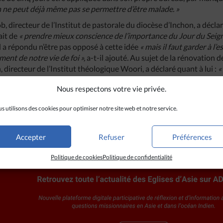
n ne peut déjà même pas se permettre d’être malade. »
 directeur de l’Institut de pastorale du diocèse d’Inchon, a décla
ait de
« prendre mieux conscience de l’importance du Jour du Seign
il a répondu n’être pas opposé à cette idée
« mais il faut garder à l’
nt de notre vie de foi »,
a-t-il ajouté
.
Au sujet de la rénovation d
directeur de l’Institut théologique Woori, a déclaré quant à lui :
«
pper que dans une église. Il nous faut comprendre que le foyer et le
Nous respectons votre vie privée.
 déroule notre vie active. »
s utilisons des cookies pour optimiser notre site web et notre service.
Accepter
Refuser
Préférences
Politique de cookies
Politique de confidentialité