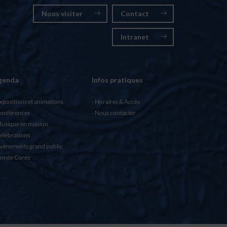
Nous visiter
Contact
Intranet
genda
Infos pratiques
xpositions et animations
Horaires & Accès
onférences
Nous contacter
usique en mission
élébrations
vénements grand public
nnée Corée